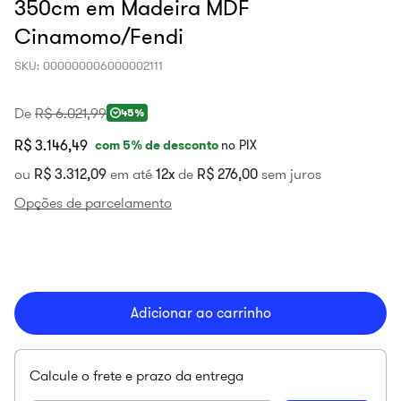
350cm em Madeira MDF
Cinamomo/Fendi
SKU
:
000000006000002111
De
R$
6
.
021
,
99
45%
R$ 3.146,49
com
5
% de desconto
no PIX
ou
R$
3
.
312
,
09
em até
12
de
R$
276
,
00
sem juros
Opções de parcelamento
Adicionar ao carrinho