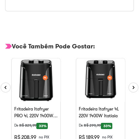
Você Também Pode Gostar:
Fritadeira Itafryer
Fritadeira Itafryer 4L
PRO 4L 220V 1400W
220V 1400W Itatiaia
Itatiaia
De
R$
329
,
99
De
R$
299
,
99
33%
33%
R$ 208,99
R$ 189,99
no PIX
no PIX