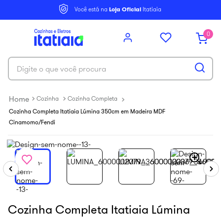
6
º
balcão itatiaia
Você está na
Loja Oficial
Itatiaia
7
º
armário cozinha aéreo
0
8
º
armário cozinha
9
º
renova
Digite o que você procura
10
º
new premium
Cozinha
Cozinha Completa
Cozinha Completa Itatiaia Lúmina 350cm em Madeira MDF
Cinamomo/Fendi
Cozinha Completa Itatiaia Lúmina