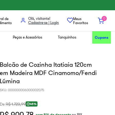
Olá, visitante!
al de
Meus
0
dimento
Favoritos
Peças e Acessórios
Tanquinhos
Cupons
Balcão de Cozinha Itatiaia 120cm
em Madeira MDF Cinamomo/Fendi
Lúmina
SKU
:
000000006000002075
De
R$
1
.
723
,
99
45%
R$ 900,78
com
5
% de desconto
no PIX