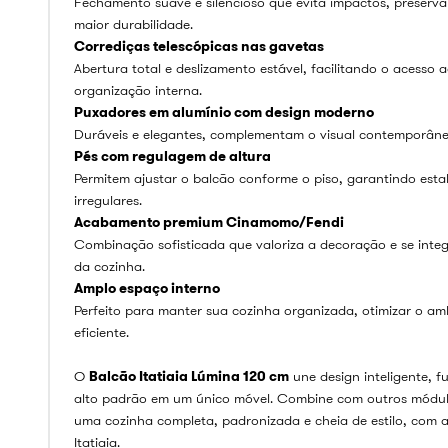
Fechamento suave e silencioso que evita impactos, preserva 
maior durabilidade.
Corrediças telescópicas nas gavetas
Abertura total e deslizamento estável, facilitando o acesso 
organização interna.
Puxadores em alumínio com design moderno
Duráveis e elegantes, complementam o visual contemporâne
Pés com regulagem de altura
Permitem ajustar o balcão conforme o piso, garantindo esta
irregulares.
Acabamento premium Cinamomo/Fendi
Combinação sofisticada que valoriza a decoração e se inte
da cozinha.
Amplo espaço interno
Perfeito para manter sua cozinha organizada, otimizar o amb
eficiente.
O
Balcão Itatiaia Lúmina 120 cm
une design inteligente, 
alto padrão em um único móvel. Combine com outros módulo
uma cozinha completa, padronizada e cheia de estilo, com 
Itatiaia.