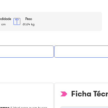
ndidade
Peso
3 cm
61.64 kg
sconto
no PIX ou à
ou
R$
948
,
19
em até
12
de
R$
79
,
01
sem juro
Ficha Téc
 tampo
é ideal para quem busca