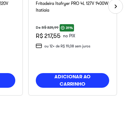
 220V
Fritadeira Itafryer PRO 4L 127V 1400W
Itatiaia
De
R$
329
,
99
31%
R$ 217,55
no PIX
ou
12
x de
R$
19
,
08
sem juros
ADICIONAR AO
CARRINHO