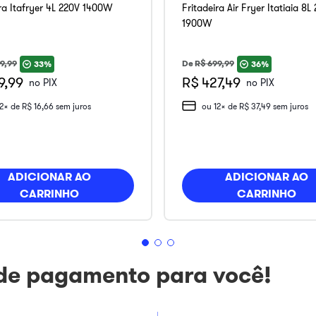
ira Itafryer 4L 220V 1400W
Fritadeira Air Fryer Itatiaia 8L
1900W
9
,
99
De
R$
699
,
99
33%
36%
9,99
R$ 427,49
no PIX
no PIX
12
x de
R$
16
,
66
sem juros
ou
12
x de
R$
37
,
49
sem juros
ADICIONAR AO
ADICIONAR AO
CARRINHO
CARRINHO
 de pagamento para você!