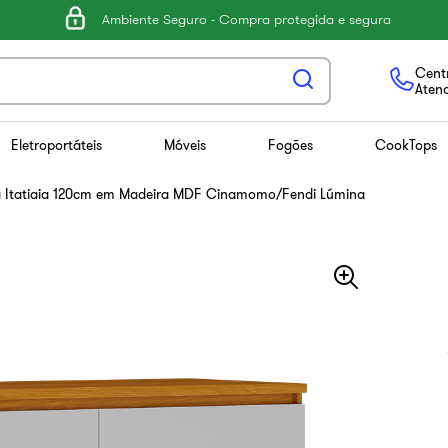
Ambiente Seguro - Compra protegida e segura
Centr
Aten
Eletroportáteis
Móveis
Fogões
CookTops
a Itatiaia 120cm em Madeira MDF Cinamomo/Fendi Lúmina