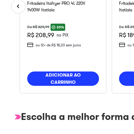
Fritadeira Itafryer PRO 4L 220V
Fritade
1400W Itatiaia
Itatiaia
De
R$
329
,
99
De
R$
29
33%
R$ 208,99
R$ 18
no PIX
ou
12
x de
R$
18
,
33
sem juros
ou
ADICIONAR AO
CARRINHO
Escolha a melhor forma