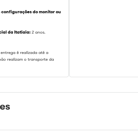
s configurações do monitor ou
al da Itatiaia:
2 anos.
 entrega é realizada até a
não realizam o transporte da
tes