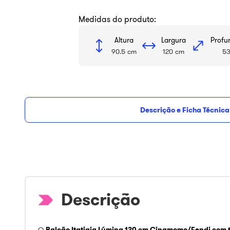
Medidas do produto:
Altura
Largura
Profu
90.5 cm
120 cm
5
Descrição e Ficha Técnica
R$ 900,78
com
5
% de de
De
R$
1
.
723
,
99
45%
vista
O
Balcão Itatiaia Lúmina 120 cm Cinamomo/Fendi com