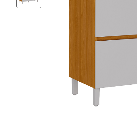
10
º
renova