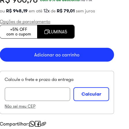
ou
R$
948
,
19
em até
12
de
R$
79
,
01
sem juros
Opções de parcelamento
+5% OFF
LUMINA5
com o cupom
Adicionar ao carrinho
Não sei meu CEP
Compartilhar