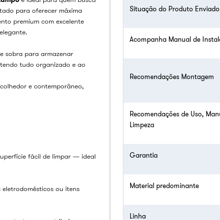
Situação do Produto Enviado
etado para oferecer máxima
ento premium com excelente
elegante.
Acompanha Manual de Insta
de sobra para armazenar
antendo tudo organizado e ao
Recomendações Montagem
acolhedor e contemporâneo,
Recomendações de Uso, Man
Limpeza
Garantia
perfície fácil de limpar — ideal
Material predominante
s eletrodomésticos ou itens
Linha