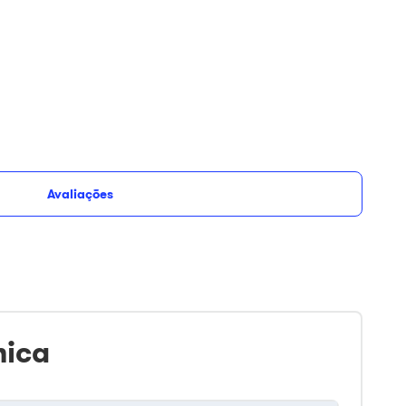
Avaliações
Adicionar ao carrinho
s
Opções de parcelamento
nica