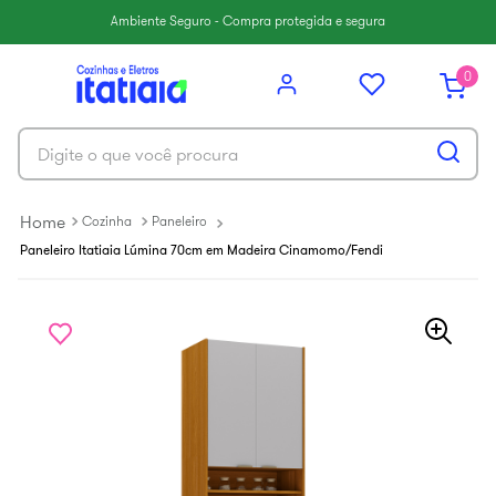
6
º
balcão itatiaia
Ambiente Seguro - Compra protegida e segura
7
º
armário cozinha aéreo
0
8
º
armário cozinha
9
º
renova
Digite o que você procura
10
º
new premium
Cozinha
Paneleiro
Paneleiro Itatiaia Lúmina 70cm em Madeira Cinamomo/Fendi