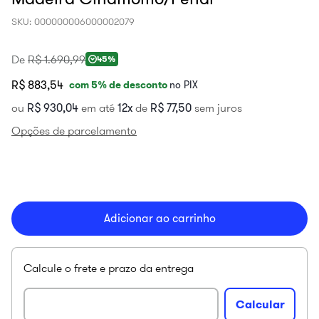
SKU
:
000000006000002079
De
R$
1
.
690
,
99
45%
R$ 883,54
com
5
% de desconto
no PIX
ou
R$
930
,
04
em até
12
de
R$
77
,
50
sem juros
Opções de parcelamento
Adicionar ao carrinho