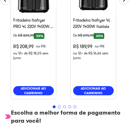
Fritadeira Itafryer
Fritadeira Itafryer 4L
PRO 4L 220V 1400W
220V 1400W Itatiaia
Itatiaia
De
R$
329
,
99
De
R$
299
,
99
33%
33%
R$ 208,99
R$ 189,99
no PIX
no PIX
ou
12
x de
R$
18
,
33
sem
ou
12
x de
R$
16
,
66
sem
juros
juros
ADICIONAR AO
ADICIONAR AO
CARRINHO
CARRINHO
Escolha a melhor forma de pagamento
para você!