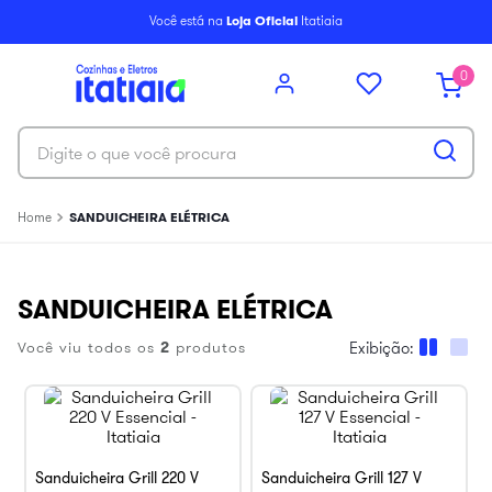
6
º
balcão itatiaia
Você está na
Loja Oficial
Itatiaia
7
º
armário cozinha aéreo
0
8
º
new premium
9
º
armário cozinha
Digite o que você procura
10
º
renova
SANDUICHEIRA ELÉTRICA
SANDUICHEIRA ELÉTRICA
Você viu todos os
2
produtos
Sanduicheira Grill 220 V
Sanduicheira Grill 127 V