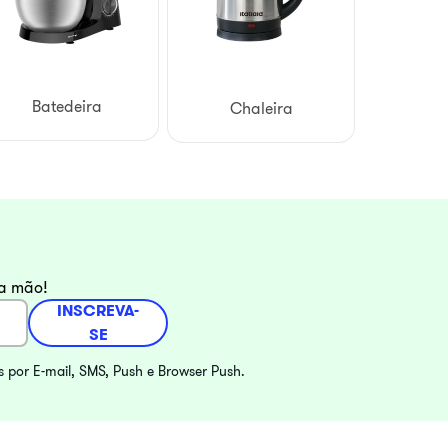
Batedeira
Chaleira
ra mão!
INSCREVA-
SE
s por E-mail, SMS, Push e Browser Push.