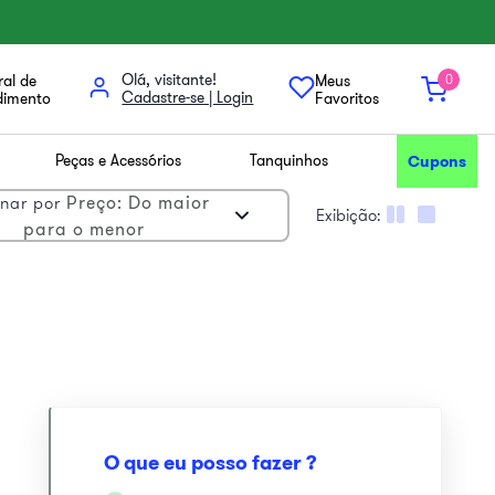
Olá, visitante!
al de
Meus
0
dimento
Favoritos
Peças e Acessórios
Tanquinhos
Cupons
Preço: Do maior
nar por
para o menor