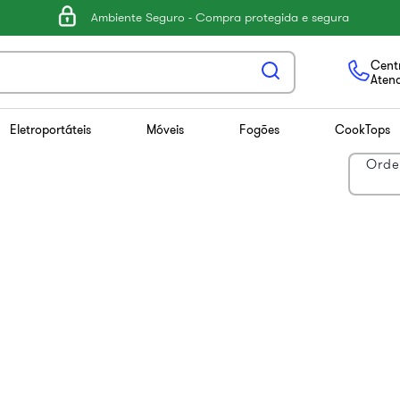
Ambiente Seguro - Compra protegida e segura
Centr
Aten
Eletroportáteis
Móveis
Fogões
CookTops
Orde