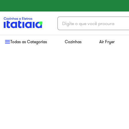
Digite o que você procura
Termos mais buscados
Todas as Categorias
Cozinhas
Air Fryer
1
º
exclusive
2
º
cozinha aço
3
º
essence
4
º
cozinha completa
5
º
paneleiro
6
º
balcão itatiaia
7
º
armário cozinha aéreo
8
º
armário cozinha
9
º
renova