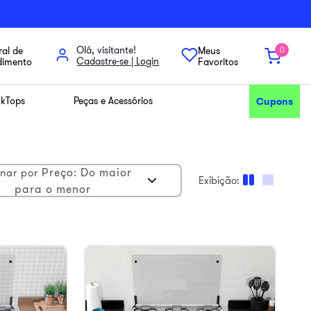
Olá, visitante!
al de
Meus
0
dimento
Favoritos
kTops
Peças e Acessórios
Cupons
Preço: Do maior
nar por
para o menor