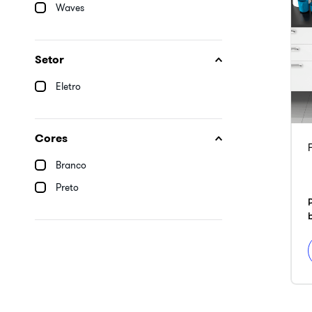
Waves
10
º
armário cozinha
Setor
Eletro
Cores
Branco
Preto