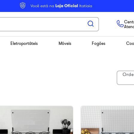
Você está na
Loja Oficial
Itatiaia
Centr
Aten
Eletroportáteis
Móveis
Fogões
Coo
Orde