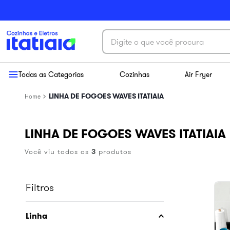
Digite o que você procura
Termos mais buscados
Todas as Categorias
Cozinhas
Air Fryer
1
º
exclusive
LINHA DE FOGOES WAVES ITATIAIA
2
º
cozinha aço
3
º
essence
LINHA DE FOGOES WAVES ITATIAIA
4
º
cozinha completa
Você viu todos os
3
produtos
5
º
balcão itatiaia
6
º
paneleiro
Filtros
7
º
armário cozinha aéreo
8
º
renova
Linha
9
º
aço