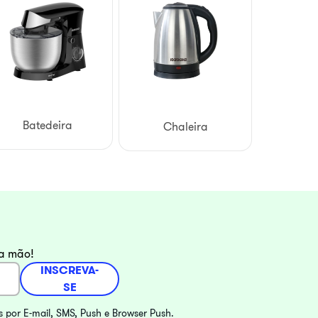
Batedeira
Chaleira
ra mão!
INSCREVA-
SE
s por E-mail, SMS, Push e Browser Push.