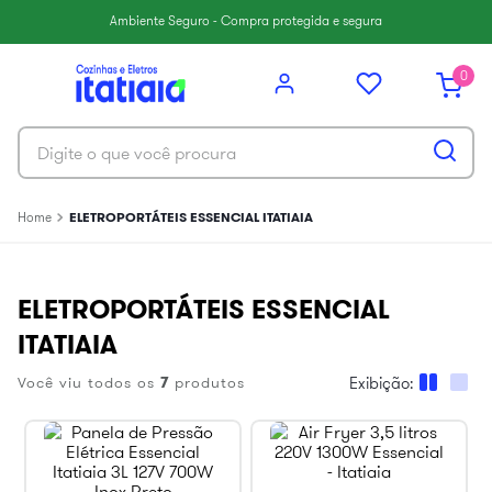
6
º
paneleiro
Ambiente Seguro - Compra protegida e segura
7
º
armário cozinha aéreo
0
8
º
renova
9
º
armário cozinha
Digite o que você procura
10
º
aço
ELETROPORTÁTEIS ESSENCIAL ITATIAIA
ELETROPORTÁTEIS ESSENCIAL
ITATIAIA
Você viu todos os
7
produtos