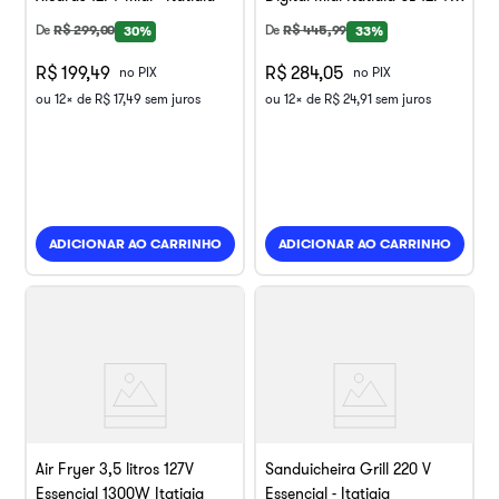
900W Inox Preto
De
R$
299
,
00
De
R$
445
,
99
30%
33%
R$ 199,49
R$ 284,05
no PIX
no PIX
ou
12
x de
R$
17
,
49
sem juros
ou
12
x de
R$
24
,
91
sem juros
ADICIONAR AO CARRINHO
ADICIONAR AO CARRINHO
Air Fryer 3,5 litros 127V
Sanduicheira Grill 220 V
Essencial 1300W Itatiaia
Essencial - Itatiaia