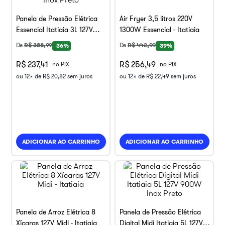
Panela de Pressão Elétrica
Air Fryer 3,5 litros 220V
Essencial Itatiaia 3L 127V
1300W Essencial - Itatiaia
700W Inox Preto
De
R$
388
,
99
De
R$
442
,
99
36%
39%
R$ 237,41
R$ 256,49
no PIX
no PIX
ou
12
x de
R$
20
,
82
sem juros
ou
12
x de
R$
22
,
49
sem juros
ADICIONAR AO CARRINHO
ADICIONAR AO CARRINHO
Panela de Arroz Elétrica 8
Panela de Pressão Elétrica
Xícaras 127V Midi - Itatiaia
Digital Midi Itatiaia 5L 127V