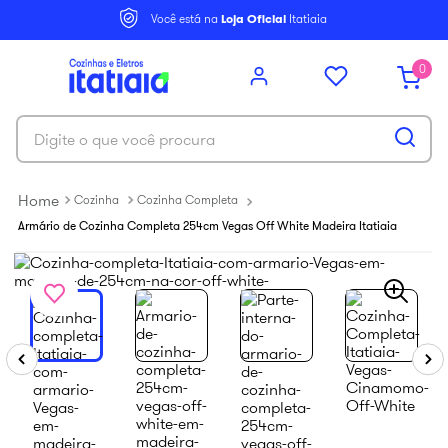
6
º
balcão itatiaia
Você está na
Loja Oficial
Itatiaia
7
º
armário cozinha aéreo
0
8
º
armário cozinha
9
º
renova
Digite o que você procura
10
º
new premium
Cozinha
Cozinha Completa
Armário de Cozinha Completa 254cm Vegas Off White Madeira Itatiaia