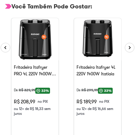
Você Também Pode Gostar:
Fritadeira Itafryer
Fritadeira Itafryer 4L
PRO 4L 220V 1400W
220V 1400W Itatiaia
Itatiaia
De
R$
329
,
99
De
R$
299
,
99
33%
33%
R$ 208,99
R$ 189,99
no PIX
no PIX
ou
12
x de
R$
18
,
33
sem
ou
12
x de
R$
16
,
66
sem
juros
juros