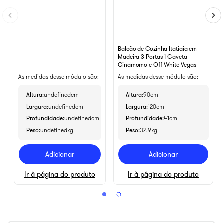
Balcão de Cozinha Itatiaia em
Madeira 3 Portas 1 Gaveta
Cinamomo e Off White Vegas
As medidas desse módulo são:
As medidas desse módulo são:
Altura
undefinedcm
Altura
90cm
Largura
undefinedcm
Largura
120cm
Profundidade
undefinedcm
Profundidade
41cm
Peso
undefinedkg
Peso
32.9kg
Adicionar
Adicionar
Ir à página do produto
Ir à página do produto