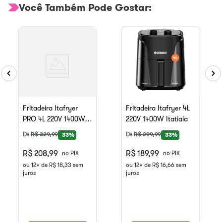
Você Também Pode Gostar:
Fritadeira Itafryer
Fritadeira Itafryer 4L
PRO 4L 220V 1400W
220V 1400W Itatiaia
Itatiaia
De
R$
329
,
99
De
R$
299
,
99
33%
33%
R$ 208,99
R$ 189,99
no PIX
no PIX
ou
12
x de
R$
18
,
33
sem
ou
12
x de
R$
16
,
66
sem
juros
juros