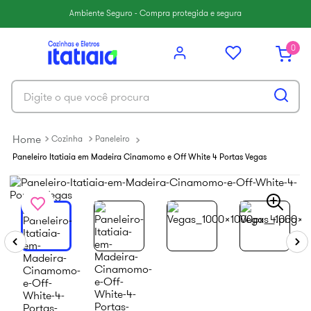
6
º
paneleiro
Ambiente Seguro - Compra protegida e segura
7
º
armário cozinha aéreo
0
8
º
renova
9
º
armário cozinha
Digite o que você procura
10
º
aço
Cozinha
Paneleiro
Paneleiro Itatiaia em Madeira Cinamomo e Off White 4 Portas Vegas