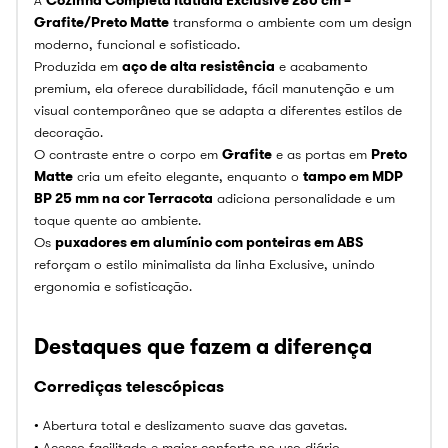
A
Cozinha Completa Itatiaia Exclusive 280 cm –
Grafite/Preto Matte
transforma o ambiente com um design
moderno, funcional e sofisticado.
Produzida em
aço de alta resistência
e acabamento
premium, ela oferece durabilidade, fácil manutenção e um
visual contemporâneo que se adapta a diferentes estilos de
decoração.
O contraste entre o corpo em
Grafite
e as portas em
Preto
Matte
cria um efeito elegante, enquanto o
tampo em MDP
BP 25 mm na cor Terracota
adiciona personalidade e um
toque quente ao ambiente.
Os
puxadores em alumínio com ponteiras em ABS
reforçam o estilo minimalista da linha Exclusive, unindo
ergonomia e sofisticação.
Destaques que fazem a diferença
Corrediças telescópicas
• Abertura total e deslizamento suave das gavetas.
• Acesso facilitado e maior conforto no uso diário.