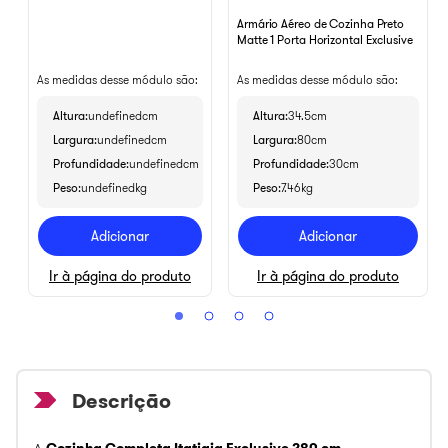
Armário Aéreo de Cozinha Preto
Matte 1 Porta Horizontal Exclusive
As medidas desse módulo são:
As medidas desse módulo são:
Altura
undefinedcm
Altura
34.5cm
Largura
undefinedcm
Largura
80cm
Profundidade
undefinedcm
Profundidade
30cm
Peso
undefinedkg
Peso
7.46kg
Adicionar
Adicionar
Ir à página do produto
Ir à página do produto