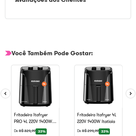
Você Também Pode Gostar:
Fritadeira Itafryer
Fritadeira Itafryer 4L
PRO 4L 220V 1400W
220V 1400W Itatiaia
Itatiaia
De
R$
329
,
99
De
R$
299
,
99
33%
33%