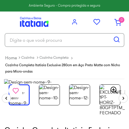
6
º
balcão itatiaia
Ambiente Seguro - Compra protegida e segura
7
º
armário cozinha aéreo
0
8
º
new premium
9
º
armário cozinha
Digite o que você procura
10
º
renova
Cozinha
Cozinha Completa
Cozinha Completa Itatiaia Exclusive 280cm em Aço Preto Matte com Nicho
para Micro-ondas