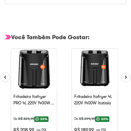
Você Também Pode Gostar:
Fritadeira Itafryer
Fritadeira Itafryer 4L
PRO 4L 220V 1400W
220V 1400W Itatiaia
Itatiaia
De
R$
329
,
99
De
R$
299
,
99
33%
33%
R$ 208,99
R$ 189,99
no PIX
no PIX