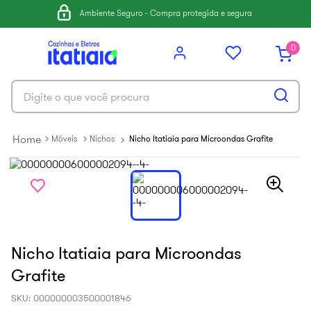
6
º
balcão itatiaia
Ambiente Seguro - Compra protegida e segura
7
º
armário cozinha aéreo
0
8
º
new premium
9
º
armário cozinha
Digite o que você procura
10
º
renova
Móveis
Nichos
Nicho Itatiaia para Microondas Grafite
Nicho Itatiaia para Microondas
Grafite
SKU
:
000000003500001846