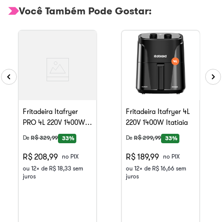
Você Também Pode Gostar:
Fritadeira Itafryer
Fritadeira Itafryer 4L
PRO 4L 220V 1400W
220V 1400W Itatiaia
Itatiaia
De
R$
329
,
99
De
R$
299
,
99
33%
33%
R$ 208,99
R$ 189,99
no PIX
no PIX
ou
12
x de
R$
18
,
33
sem
ou
12
x de
R$
16
,
66
sem
juros
juros