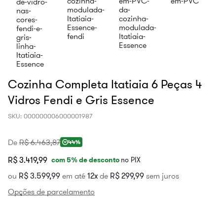
Cozinha Completa Itatiaia 6 Peças 4
Vidros Fendi e Gris Essence
SKU
:
000000006000001987
De
R$
6
.
463
,
87
44%
R$ 3.419,99
com
5
% de desconto
no PIX
ou
R$
3
.
599
,
99
em até
12
de
R$
299
,
99
sem juros
Opções de parcelamento