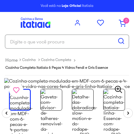
6
º
paneleiro
Você está na
Loja Oficial
Itatiaia
7
º
armário cozinha aéreo
0
8
º
renova
9
º
armário cozinha
Digite o que você procura
10
º
aço
Cozinha
Cozinha Completa
Cozinha Completa Itatiaia 6 Peças 4 Vidros Fendi e Gris Essence