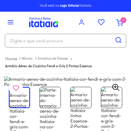
6
º
paneleiro
Você está na
Loja Oficial
Itatiaia
7
º
armário cozinha aéreo
0
8
º
renova
9
º
aço
Digite o que você procura
10
º
armário cozinha
Móveis
Armários de Parede
Armário Aéreo de Cozinha Fendi e Gris 2 Portas Essence