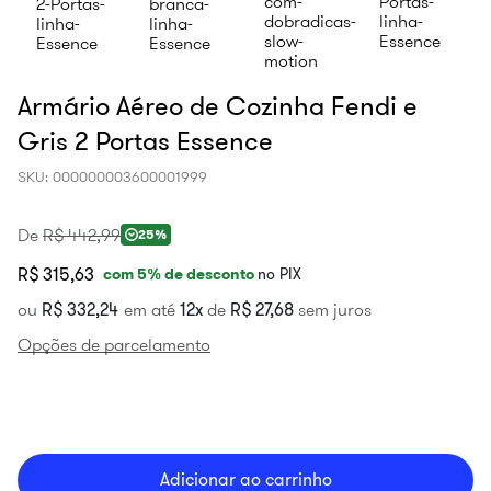
Armário Aéreo de Cozinha Fendi e
Gris 2 Portas Essence
SKU
:
000000003600001999
De
R$
442
,
99
25%
R$ 315,63
com
5
% de desconto
no PIX
ou
R$
332
,
24
em até
12
de
R$
27
,
68
sem juros
Opções de parcelamento
Adicionar ao carrinho