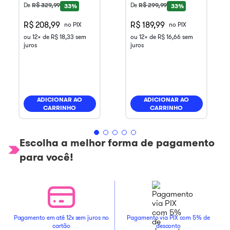
De
R$
329
,
99
De
R$
299
,
99
33%
33%
R$ 208,99
R$ 189,99
no PIX
no PIX
ou
12
x de
R$
18
,
33
sem
ou
12
x de
R$
16
,
66
sem
juros
juros
ADICIONAR AO
ADICIONAR AO
CARRINHO
CARRINHO
Escolha a melhor forma de pagamento
para você!
Pagamento em até 12x sem juros no
Pagamento via PIX com 5% de
cartão
desconto