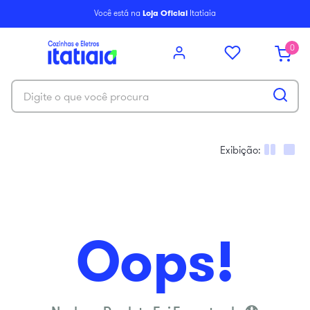
6
º
balcão itatiaia
Você está na
Loja Oficial
Itatiaia
7
º
armário cozinha aéreo
0
8
º
armário cozinha
9
º
renova
Digite o que você procura
10
º
new premium
Oops!