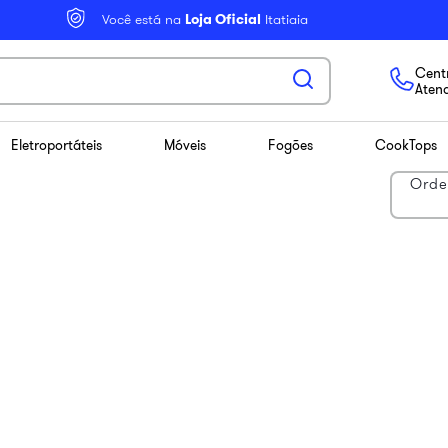
Você está na
Loja Oficial
Itatiaia
Centr
Aten
Eletroportáteis
Móveis
Fogões
CookTops
Orde