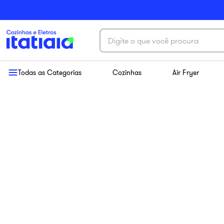
Digite o que você procura
Termos mais buscados
Todas as Categorias
Cozinhas
Air Fryer
1
º
exclusive
2
º
cozinha aço
3
º
essence
4
º
cozinha completa
5
º
paneleiro
6
º
balcão itatiaia
7
º
armário cozinha aéreo
8
º
armário cozinha
9
º
renova