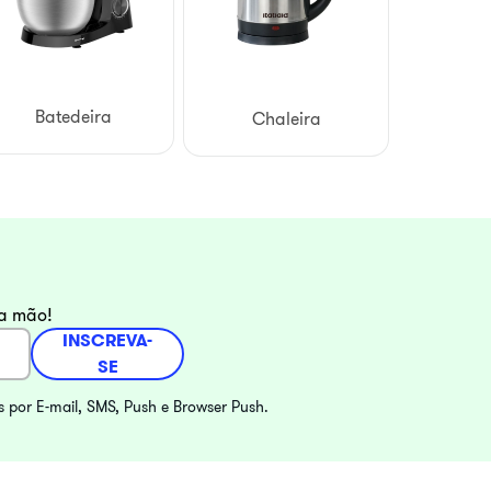
Batedeira
Chaleira
ra mão!
INSCREVA-
SE
s por E-mail, SMS, Push e Browser Push.