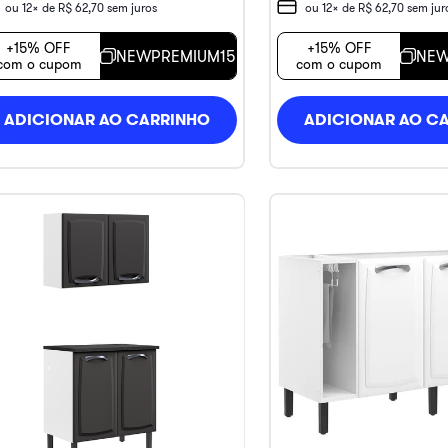
ou
12
x de
R$
62
,
70
sem juros
ou
12
x de
R$
62
,
70
sem jur
+15% OFF
+15% OFF
NEWPREMIUM15
NEW
com o cupom
com o cupom
ADICIONAR AO CARRINHO
ADICIONAR AO C