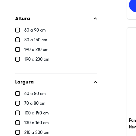
Altura
60 a 90 cm
80 a 150 cm
190 a 210 cm
190 a 230 cm
Largura
60 a 80 cm
70 a 80 cm
100 a 140 cm
Pan
130 a 160 cm
New
210 a 300 cm