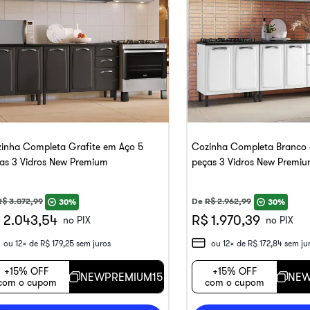
inha Completa Grafite em Aço 5
Cozinha Completa Branco
as 3 Vidros New Premium
peças 3 Vidros New Premi
R$
3
.
072
,
99
De
R$
2
.
962
,
99
30%
30%
 2.043,54
R$ 1.970,39
no PIX
no PIX
ou
12
x de
R$
179
,
25
sem juros
ou
12
x de
R$
172
,
84
sem ju
+15% OFF
+15% OFF
NEWPREMIUM15
NEW
com o cupom
com o cupom