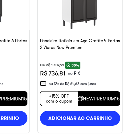
rafite 6 Portas
Paneleiro Itatiaia em Aço Grafite 4 Portas
2 Vidros New Premium
De
R$
1
.
107
,
99
30%
R$ 736,81
no PIX
os
ou
12
x de
R$
64
,
63
sem juros
+15% OFF
PREMIUM15
NEWPREMIUM15
com o cupom
ARRINHO
ADICIONAR AO CARRINHO