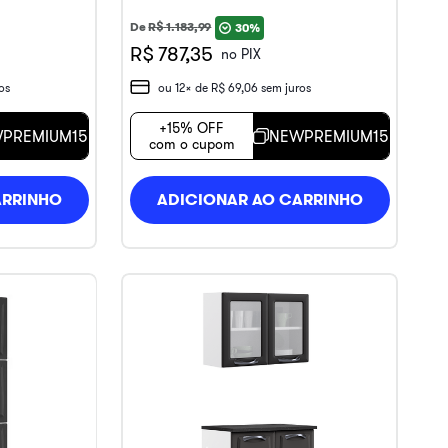
De
R$
1
.
183
,
99
30%
R$ 787,35
no PIX
os
ou
12
x de
R$
69
,
06
sem juros
+15% OFF
PREMIUM15
NEWPREMIUM15
com o cupom
ARRINHO
ADICIONAR AO CARRINHO