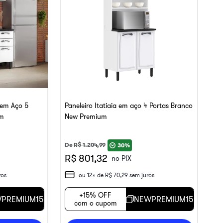
 em Aço 5
Paneleiro Itatiaia em aço 4 Portas Branco
um
New Premium
De
R$
1
.
204
,
99
30%
R$ 801,32
no PIX
ros
ou
12
x de
R$
70
,
29
sem juros
+15% OFF
PREMIUM15
NEWPREMIUM15
com o cupom