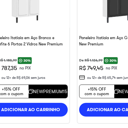
eleiro Itatiaia em Aço Branco e
Paneleiro Itatiaia em Aço G
fite 6 Portas 2 Vidros New Premium
New Premium
R$
1
.
183
,
99
De
R$
1
.
126
,
99
30%
30%
 787,35
R$ 749,45
no PIX
no PIX
ou
12
x de
R$
69
,
06
sem juros
ou
12
x de
R$
65
,
74
sem jur
+15% OFF
+15% OFF
NEWPREMIUM15
NEW
com o cupom
com o cupom
ADICIONAR AO CARRINHO
ADICIONAR AO C