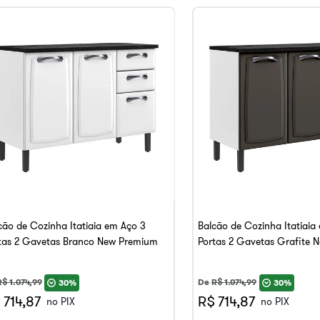
cão de Cozinha Itatiaia em Aço 3
Balcão de Cozinha Itatiaia
tas 2 Gavetas Branco New Premium
Portas 2 Gavetas Grafite
R$
1
.
074
,
99
De
R$
1
.
074
,
99
30%
30%
 714,87
R$ 714,87
no PIX
no PIX