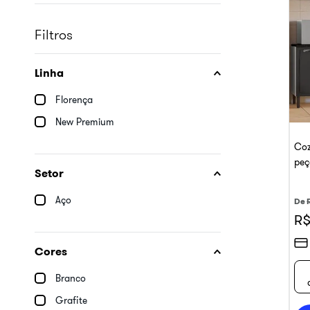
10
º
armário cozinha
Filtros
Linha
Florença
New Premium
Coz
peç
Setor
Aço
De
R$
Cores
Branco
Grafite