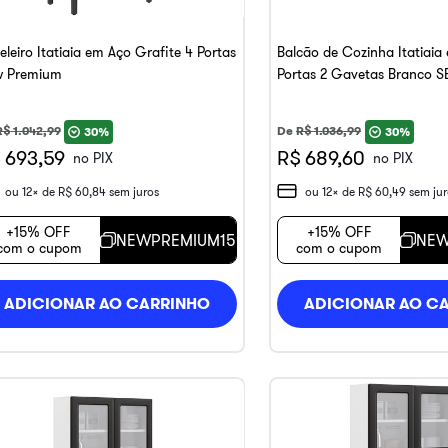
eleiro Itatiaia em Aço Grafite 4 Portas
Balcão de Cozinha Itatiaia
 Premium
Portas 2 Gavetas Branco 
New Premium
R$
1
.
042
,
99
De
R$
1
.
036
,
99
30%
30%
 693,59
R$ 689,60
no PIX
no PIX
ou
12
x de
R$
60
,
84
sem juros
ou
12
x de
R$
60
,
49
sem jur
+15% OFF
+15% OFF
NEWPREMIUM15
NEW
com o cupom
com o cupom
ADICIONAR AO CARRINHO
ADICIONAR AO C