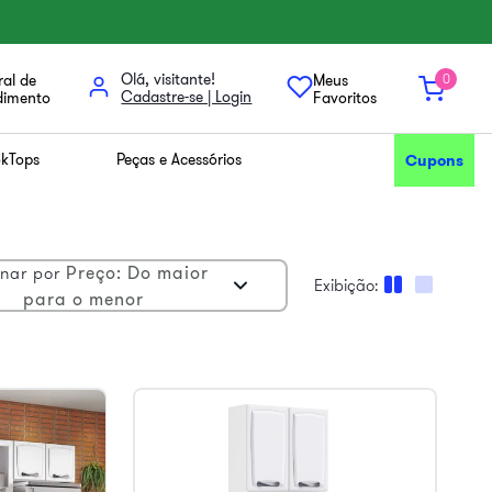
Olá, visitante!
al de
Meus
0
dimento
Favoritos
kTops
Peças e Acessórios
Cupons
Preço: Do maior
nar por
para o menor