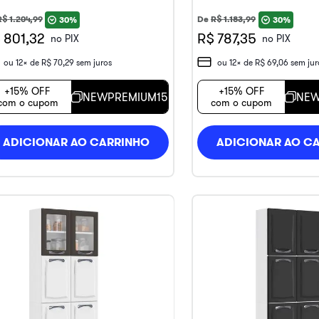
R$
1
.
204
,
99
De
R$
1
.
183
,
99
30%
30%
 801,32
R$ 787,35
no PIX
no PIX
ou
12
x de
R$
70
,
29
sem juros
ou
12
x de
R$
69
,
06
sem jur
+15% OFF
+15% OFF
NEWPREMIUM15
NEW
com o cupom
com o cupom
ADICIONAR AO CARRINHO
ADICIONAR AO C