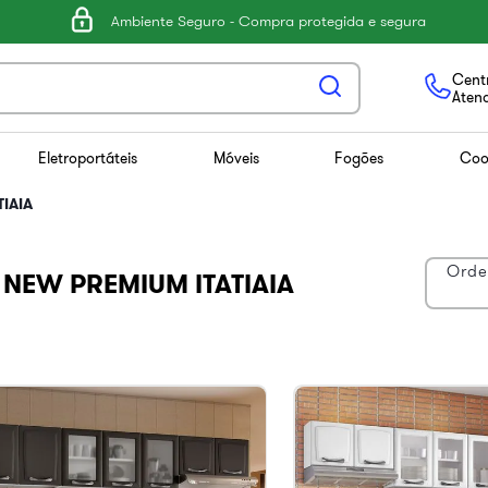
Ambiente Seguro - Compra protegida e segura
Centr
Aten
Eletroportáteis
Móveis
Fogões
Coo
IAIA
Orde
NEW PREMIUM ITATIAIA