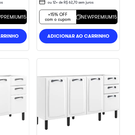
os
ou
12
x de
R$
62
,
70
sem juros
+15% OFF
PREMIUM15
NEWPREMIUM15
com o cupom
ARRINHO
ADICIONAR AO CARRINHO