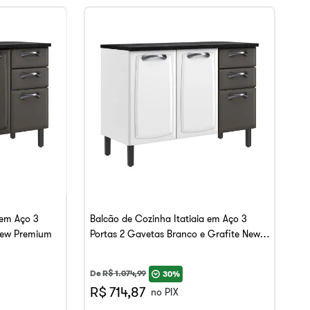
 em Aço 3
Balcão de Cozinha Itatiaia em Aço 3
 New Premium
Portas 2 Gavetas Branco e Grafite New
Premium
De
R$
1
.
074
,
99
30%
R$ 714,87
no PIX