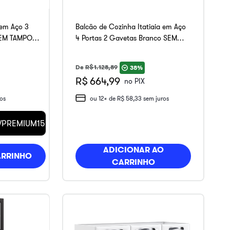
 em Aço 3
Balcão de Cozinha Itatiaia em Aço
SEM TAMPO
4 Portas 2 Gavetas Branco SEM
TAMPO New Premium
De
R$
1
.
128
,
89
38%
R$ 664,99
no PIX
os
ou
12
x de
R$
58
,
33
sem juros
PREMIUM15
ADICIONAR AO
ARRINHO
CARRINHO