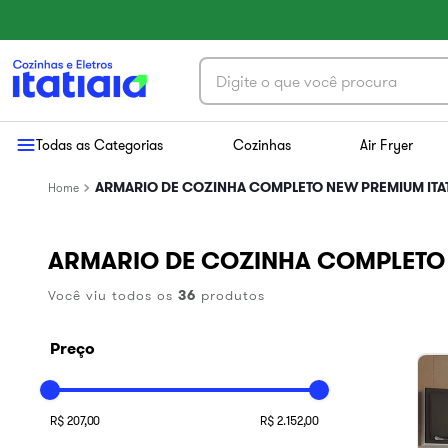
Digite o que você procura
Termos mais buscados
Todas as Categorias
Cozinhas
Air Fryer
1
º
exclusive
ARMARIO DE COZINHA COMPLETO NEW PREMIUM ITAT
2
º
cozinha aço
3
º
essence
ARMARIO DE COZINHA COMPLETO 
4
º
cozinha completa
Você viu todos os
36
produtos
5
º
balcão itatiaia
6
º
paneleiro
Preço
7
º
armário cozinha aéreo
8
º
renova
R$ 207,00
R$ 2.152,00
9
º
aço