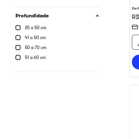
De
Profundidade
R$
20 a 50 cm
41 a 50 cm
50 a 70 cm
51 a 60 cm