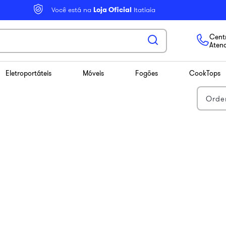
Você está na
Loja Oficial
Itatiaia
Centr
Aten
Eletroportáteis
Móveis
Fogões
CookTops
Orde