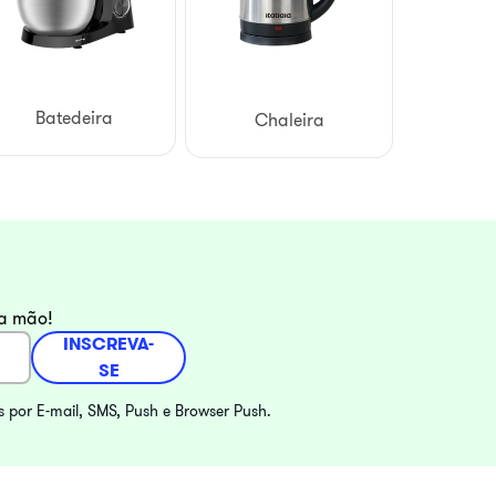
Batedeira
Chaleira
ra mão!
INSCREVA-
SE
s por E-mail, SMS, Push e Browser Push.