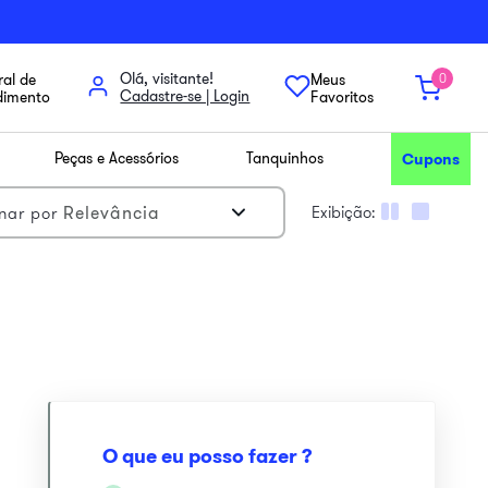
Olá, visitante!
al de
Meus
0
dimento
Favoritos
Peças e Acessórios
Tanquinhos
Cupons
Relevância
nar por