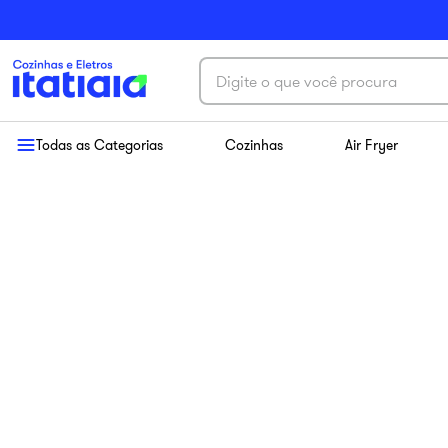
Digite o que você procura
Termos mais buscados
Todas as Categorias
Cozinhas
Air Fryer
1
º
exclusive
2
º
cozinha aço
3
º
essence
4
º
cozinha completa
5
º
paneleiro
6
º
balcão itatiaia
7
º
armário cozinha aéreo
8
º
armário cozinha
9
º
renova