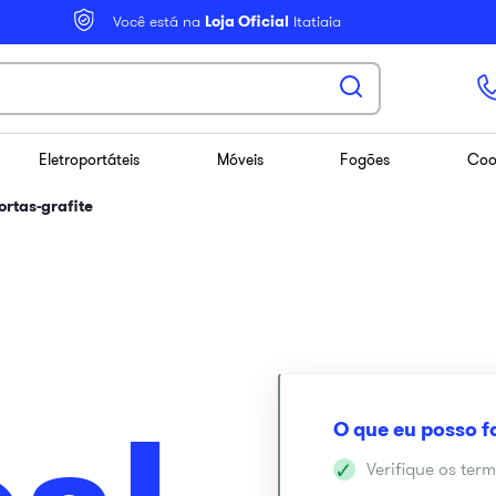
Você está na
Loja Oficial
Itatiaia
Eletroportáteis
Móveis
Fogões
Coo
ortas-grafite
Verifique os term