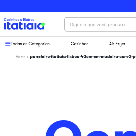
Digite o que você procura
Termos mais buscados
Todas as Categorias
Cozinhas
Air Fryer
1
º
exclusive
paneleiro-itatiaia-lisboa-40cm-em-madeira-com-2-p
2
º
cozinha aço
3
º
essence
4
º
cozinha completa
5
º
paneleiro
6
º
balcão itatiaia
7
º
armário cozinha aéreo
8
º
armário cozinha
9
º
renova