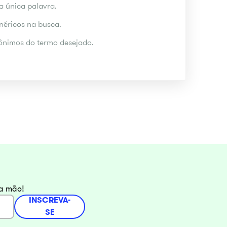
ma única palavra.
enéricos na busca.
inônimos do termo desejado.
ra mão!
INSCREVA-
SE