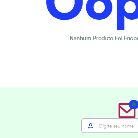
Oop
10
º
new premium