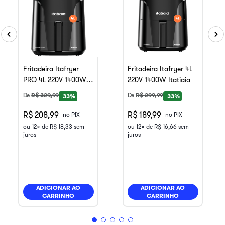
Fritadeira Itafryer
Fritadeira Itafryer 4L
PRO 4L 220V 1400W
220V 1400W Itatiaia
Itatiaia
De
R$
329
,
99
De
R$
299
,
99
33%
33%
R$ 208,99
R$ 189,99
no PIX
no PIX
ou
12
x de
R$
18
,
33
sem
ou
12
x de
R$
16
,
66
sem
juros
juros
ADICIONAR AO
ADICIONAR AO
CARRINHO
CARRINHO