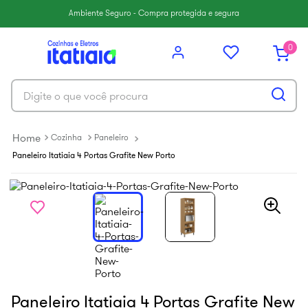
6
º
balcão itatiaia
Ambiente Seguro - Compra protegida e segura
7
º
armário cozinha aéreo
0
8
º
armário cozinha
9
º
renova
Digite o que você procura
10
º
new premium
Cozinha
Paneleiro
Paneleiro Itatiaia 4 Portas Grafite New Porto
Paneleiro Itatiaia 4 Portas Grafite New