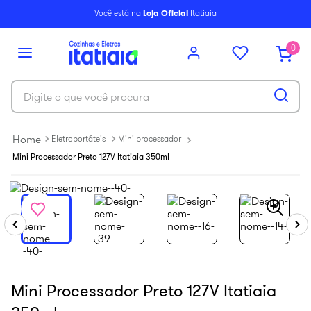
6
º
balcão itatiaia
Você está na
Loja Oficial
Itatiaia
7
º
armário cozinha aéreo
0
8
º
new premium
9
º
armário cozinha
Digite o que você procura
10
º
renova
Eletroportáteis
Mini processador
Mini Processador Preto 127V Itatiaia 350ml
Mini Processador Preto 127V Itatiaia