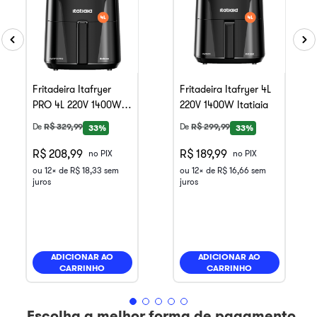
Fritadeira Itafryer
Fritadeira Itafryer 4L
PRO 4L 220V 1400W
220V 1400W Itatiaia
Itatiaia
De
R$
329
,
99
De
R$
299
,
99
33%
33%
R$ 208,99
R$ 189,99
no PIX
no PIX
ou
12
x de
R$
18
,
33
sem
ou
12
x de
R$
16
,
66
sem
juros
juros
ADICIONAR AO
ADICIONAR AO
CARRINHO
CARRINHO
Escolha a melhor forma de pagamento