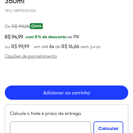
350ml
SKU
:
MPITA1ESSA
De
R$
119
,
00
16%
R$ 94,99
com
5
% de desconto
no PIX
ou
R$
99
,
99
em até
6
de
R$
16
,
66
sem juros
Opções de parcelamento
Adicionar ao carrinho