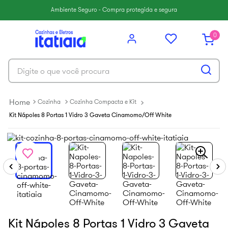
6
º
paneleiro
Ambiente Seguro - Compra protegida e segura
7
º
armário cozinha aéreo
0
8
º
renova
9
º
armário cozinha
Digite o que você procura
10
º
aço
Cozinha
Cozinha Compacta e Kit
Kit Nápoles 8 Portas 1 Vidro 3 Gaveta Cinamomo/Off White
Kit Nápoles 8 Portas 1 Vidro 3 Gaveta