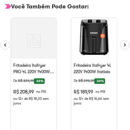
Você Também Pode Gostar:
Fritadeira Itafryer
Fritadeira Itafryer 4L
PRO 4L 220V 1400W
220V 1400W Itatiaia
Itatiaia
De
R$
329
,
99
De
R$
299
,
99
33%
33%
R$ 208,99
R$ 189,99
no PIX
no PIX
ou
12
x de
R$
18
,
33
sem
ou
12
x de
R$
16
,
66
sem
juros
juros