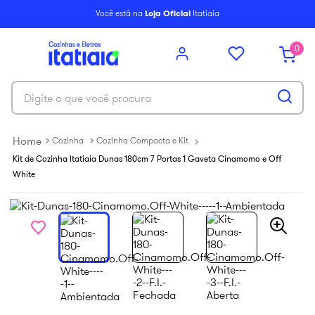
6
º
paneleiro
Você está na
Loja Oficial
Itatiaia
7
º
armário cozinha aéreo
0
8
º
renova
9
º
aço
Digite o que você procura
10
º
armário cozinha
Cozinha
Cozinha Compacta e Kit
Kit de Cozinha Itatiaia Dunas 180cm 7 Portas 1 Gaveta Cinamomo e Off
White