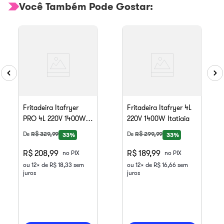
Você Também Pode Gostar:
Fritadeira Itafryer
Fritadeira Itafryer 4L
PRO 4L 220V 1400W
220V 1400W Itatiaia
Itatiaia
De
R$
329
,
99
De
R$
299
,
99
33%
33%
R$ 208,99
R$ 189,99
no PIX
no PIX
ou
12
x de
R$
18
,
33
sem
ou
12
x de
R$
16
,
66
sem
juros
juros