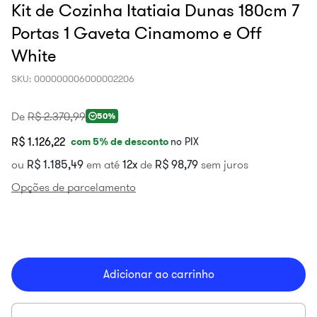
Kit de Cozinha Itatiaia Dunas 180cm 7
Portas 1 Gaveta Cinamomo e Off
White
SKU
:
000000006000002206
De
R$
2
.
370
,
99
50%
R$ 1.126,22
com
5
% de desconto
no PIX
ou
R$
1
.
185
,
49
em até
12
de
R$
98
,
79
sem juros
Opções de parcelamento
Adicionar ao carrinho