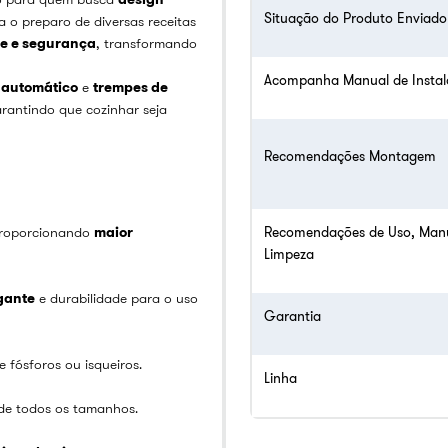
Situação do Produto Enviado
a o preparo de diversas receitas
de e segurança
, transformando
Acompanha Manual de Insta
 automático
e
trempes de
arantindo que cozinhar seja
Recomendações Montagem
 proporcionando
maior
Recomendações de Uso, Man
Limpeza
gante
e durabilidade para o uso
Garantia
 fósforos ou isqueiros.
Linha
de todos os tamanhos.