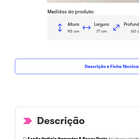
Medidas do produto:
Altura
Largura
Profun
95 cm
77 cm
60 
Descrição e Ficha Técnica
R$ 2.513,69
com
5
% de desconto
no PI
vista
O
Fogão Itatiaia Itamaster 5 Bocas Preto
foi desenvolvi