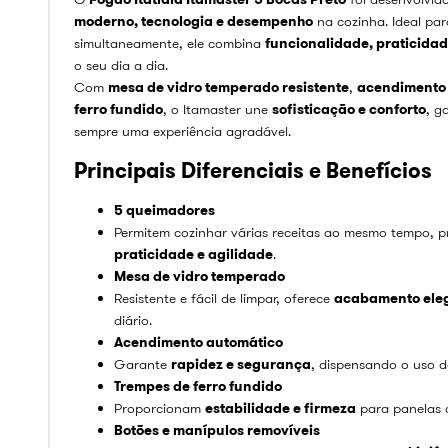
moderno, tecnologia e desempenho
na cozinha. Ideal par
simultaneamente, ele combina
funcionalidade, praticida
o seu dia a dia.
Com
mesa de vidro temperado resistente
,
acendimento
ferro fundido
, o Itamaster une
sofisticação e conforto
, g
sempre uma experiência agradável.
Principais Diferenciais e Benefícios
5 queimadores
Permitem cozinhar várias receitas ao mesmo tempo,
praticidade e agilidade
.
Mesa de vidro temperado
Resistente e fácil de limpar, oferece
acabamento ele
diário.
Acendimento automático
Garante
rapidez e segurança
, dispensando o uso de
Trempes de ferro fundido
Proporcionam
estabilidade e firmeza
para panelas 
Botões e manípulos removíveis