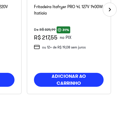
 220V
Fritadeira Itafryer PRO 4L 127V 1400W
Itatiaia
De
R$
329
,
99
31%
R$ 217,55
no PIX
ou
12
x de
R$
19
,
08
sem juros
ADICIONAR AO
CARRINHO