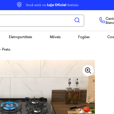
Você está na
Loja Oficial
Itatiaia
Centr
Aten
Eletroportáteis
Móveis
Fogões
Coo
- Preto