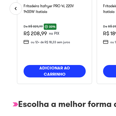
Fritadeira Itafryer PRO 4L 220V
Fritade
1400W Itatiaia
Itatiaia
De
R$
329
,
99
De
R$
29
33%
R$ 208,99
R$ 18
no PIX
ou
12
x de
R$
18
,
33
sem juros
ou
ADICIONAR AO
CARRINHO
Escolha a melhor forma