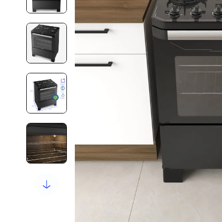
10
º
armário cozinha