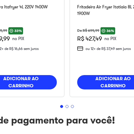
ira Itafryer 4L 220V 1400W
Fritadeira Air Fryer Itatiaia 8L
1900W
9
,
99
De
R$
699
,
99
33%
36%
9,99
R$ 427,49
no PIX
no PIX
12
x de
R$
16
,
66
sem juros
ou
12
x de
R$
37
,
49
sem juros
ADICIONAR AO
ADICIONAR AO
CARRINHO
CARRINHO
 de pagamento para você!