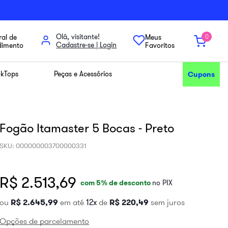
Olá, visitante!
al de
Meus
0
dimento
Favoritos
kTops
Peças e Acessórios
Cupons
Fogão Itamaster 5 Bocas - Preto
SKU
:
000000003700000331
R$ 2.513,69
com
5
% de desconto
no PIX
ou
R$
2
.
645
,
99
em até
12
de
R$
220
,
49
sem juros
Opções de parcelamento