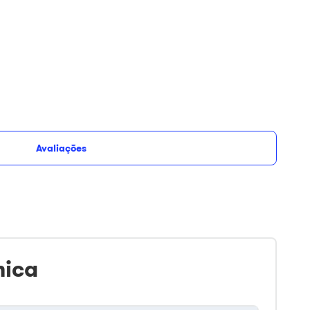
Avaliações
icionar ao carrinho
Opções de parcelamento
nica