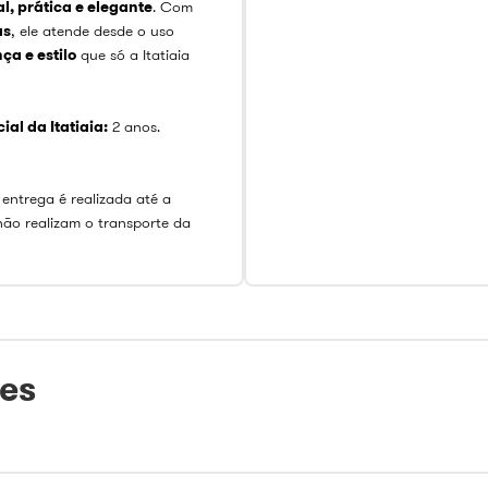
l, prática e elegante
. Com
as
, ele atende desde o uso
ça e estilo
que só a Itatiaia
al da Itatiaia:
2 anos.
 entrega é realizada até a
não realizam o transporte da
tes