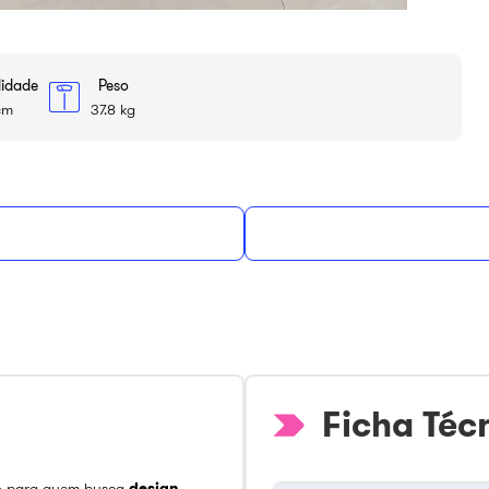
didade
Peso
cm
37.8 kg
X ou à
Ad
ou
R$
2
.
645
,
99
em até
12
de
R$
220
,
49
sem juros
Ficha Téc
do para quem busca
design