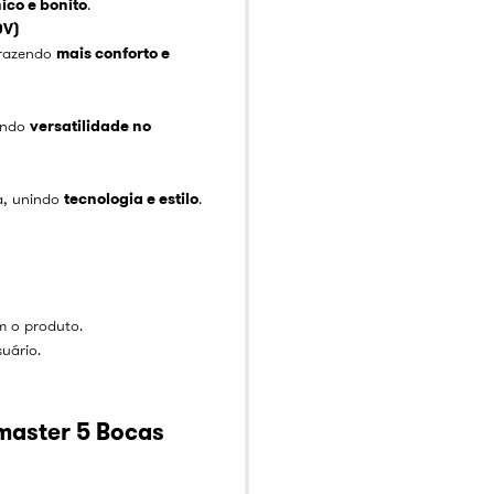
ico e bonito
.
0V)
trazendo
mais conforto e
cendo
versatilidade no
a, unindo
tecnologia e estilo
.
m o produto.
uário.
amaster 5 Bocas