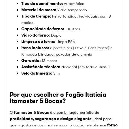
Tipo de acendimento:
Automático
Material da mesa:
Vidro temperado
Tipo de trempe:
Ferro fundido, individuais, com 8
apoios
Capacidade do forno:
101 litros
Vidro do forno:
Duplo
Limpeza do forno:
Limpa Fácil
Itens inclusos:
2 prateleiras (1 fixa e 1 deslizante) e
lâmpada blindada, puxador de alumínio
Garantia:
12 meses
Assistência técnica:
Nacional (em todo o Brasil)
Selo do Inmetro:
Sim
Por que escolher o Fogão Itatiaia
Itamaster 5 Bocas?
O
Itamaster 5 Bocas
é a combinação perfeita de
praticidade, segurança e design elegante
. Ideal para
quem gosta de cozinhar sem complicação, ele oferece
forno