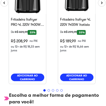
Fritadeira Itafryer
Fritadeira Itafryer 4L
PRO 4L 220V 1400W
220V 1400W Itatiaia
Itatiaia
De
R$
329
,
99
De
R$
299
,
99
33%
33%
R$ 208,99
R$ 189,99
no PIX
no PIX
ou
12
x de
R$
18
,
33
sem
ou
12
x de
R$
16
,
66
sem
juros
juros
ADICIONAR AO
ADICIONAR AO
CARRINHO
CARRINHO
Escolha a melhor forma de pagamento
para você!