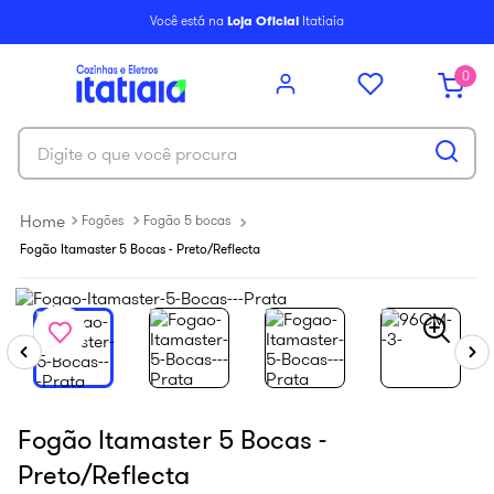
6
º
paneleiro
Você está na
Loja Oficial
Itatiaia
7
º
armário cozinha aéreo
0
8
º
new premium
9
º
armário cozinha
Digite o que você procura
10
º
florença cristal
Fogões
Fogão 5 bocas
Fogão Itamaster 5 Bocas - Preto/Reflecta
Fogão Itamaster 5 Bocas -
Preto/Reflecta