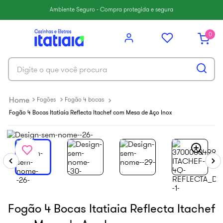
6
º
paneleiro
Ambiente Seguro - Compra protegida e segura
7
º
armário cozinha aéreo
0
8
º
renova
9
º
armário cozinha
Digite o que você procura
10
º
aço
Fogões
Fogão 4 bocas
Fogão 4 Bocas Itatiaia Reflecta Itachef com Mesa de Aço Inox
Fogão 4 Bocas Itatiaia Reflecta Itachef