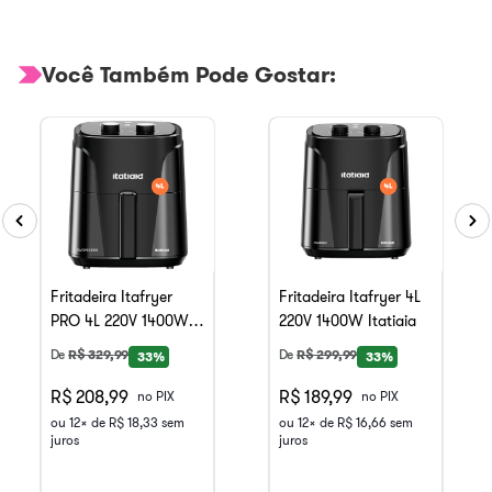
Você Também Pode Gostar:
Fritadeira Itafryer
Fritadeira Itafryer 4L
PRO 4L 220V 1400W
220V 1400W Itatiaia
Itatiaia
De
R$
329
,
99
De
R$
299
,
99
33%
33%
R$ 208,99
R$ 189,99
no PIX
no PIX
ou
12
x de
R$
18
,
33
sem
ou
12
x de
R$
16
,
66
sem
juros
juros