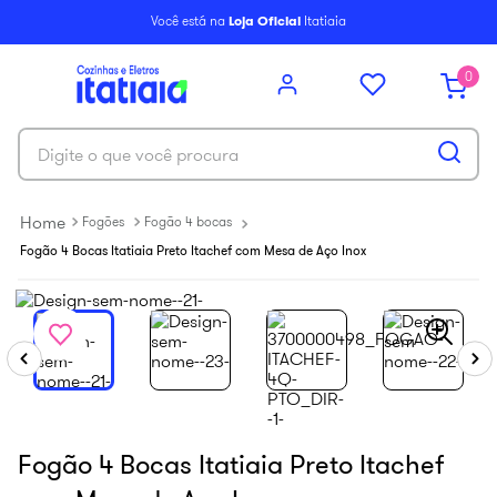
6
º
balcão itatiaia
Você está na
Loja Oficial
Itatiaia
7
º
armário cozinha aéreo
0
8
º
armário cozinha
9
º
renova
Digite o que você procura
10
º
new premium
Fogões
Fogão 4 bocas
Fogão 4 Bocas Itatiaia Preto Itachef com Mesa de Aço Inox
Fogão 4 Bocas Itatiaia Preto Itachef