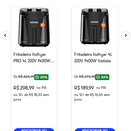
Fritadeira Itafryer
Fritadeira Itafryer 4L
PRO 4L 220V 1400W
220V 1400W Itatiaia
Itatiaia
De
R$
329
,
99
De
R$
299
,
99
33%
33%
R$ 208,99
R$ 189,99
no PIX
no PIX
ou
12
x de
R$
18
,
33
sem
ou
12
x de
R$
16
,
66
sem
juros
juros
ADICIONAR AO
ADICIONAR AO