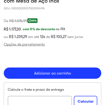
com Mesa de Aço Inox
SKU
:
000000003700000498
De
R$
1
.
376
,
99
10%
R$ 1.177,33
com
5
% de desconto
no PIX
ou
R$
1
.
239
,
29
em até
12
de
R$
103
,
27
sem juros
Opções de parcelamento
Adicionar ao carrinho