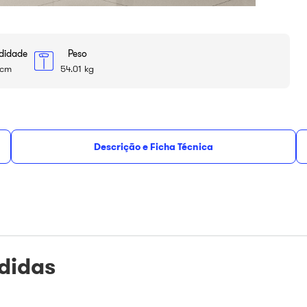
didade
Peso
 cm
54.01 kg
Descrição e Ficha Técnica
esconto
no PIX ou à
ou
R$
1
.
658
,
14
em até
12
de
R$
138
,
17
sem j
didas