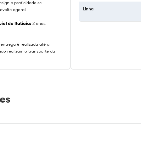
esign e praticidade se
Linha
oveite agora!
al da Itatiaia:
2 anos.
 entrega é realizada até a
não realizam o transporte da
tes