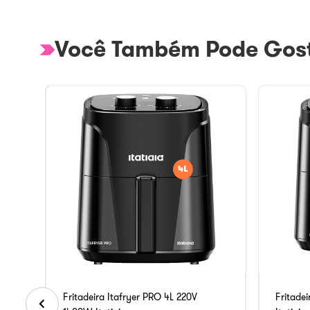
Você Também Pode Gost
Fritadeira Itafryer PRO 4L 220V
Fritade