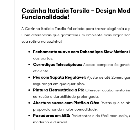
Cozinha Itatiaia Tarsila – Design M
Funcionalidade!
A Cozinha Itatiaia Tarsila foi criada para trazer elegância e 
Com diferenciais que garantem um ambiente mais organizado
sua rotina na cozinha!
Fechamento suave com Dobradiças Slow Motion:
M
das portas.
Corrediças Telescópicas:
Acesso completo às gavet
eficiente.
Pés com Sapata Regulável:
Ajuste de até 25mm, gar
segurança em qualquer piso.
Pintura Eletrostática a Pó:
Oferecer acabamento impe
corrosão e durabilidade prolongada.
Abertura suave com Pistão a Gás:
Portas que se ab
proporcionando maior comodidade.
Puxadores em ABS:
Resistentes e de fácil manuseio
moderno e durável.