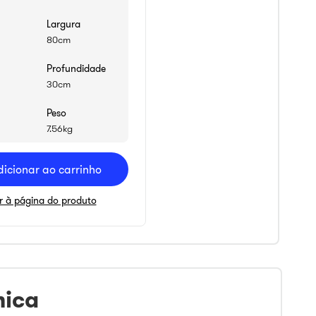
Largura
80cm
Profundidade
30cm
Peso
7.56kg
dicionar ao carrinho
Ir à página do produto
nica