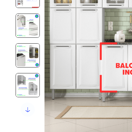
10
º
aço