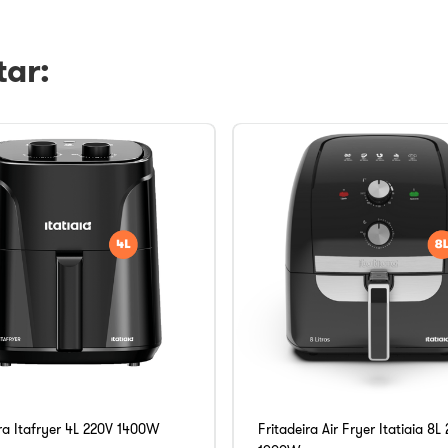
ar:
ira Itafryer 4L 220V 1400W
Fritadeira Air Fryer Itatiaia 8L