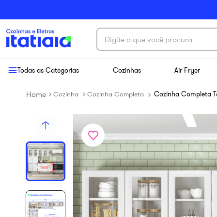
Digite o que você procura
Termos mais buscados
Todas as Categorias
Cozinhas
Air Fryer
1
º
exclusive
Cozinha
Cozinha Completa
Cozinha Completa T
2
º
cozinha aço
3
º
essence
4
º
cozinha completa
5
º
balcão itatiaia
6
º
paneleiro
7
º
armário cozinha aéreo
8
º
renova
9
º
armário cozinha