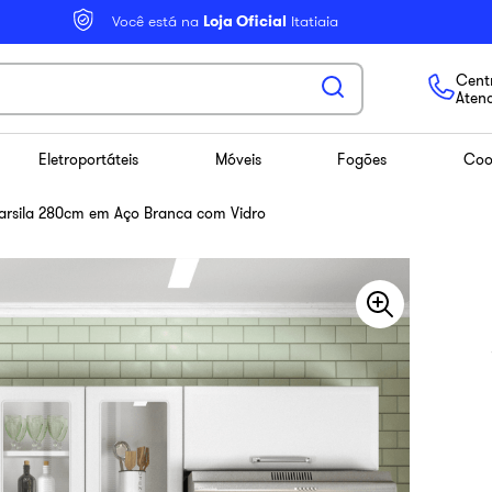
Você está na
Loja Oficial
Itatiaia
Centr
Aten
Eletroportáteis
Móveis
Fogões
Coo
arsila 280cm em Aço Branca com Vidro