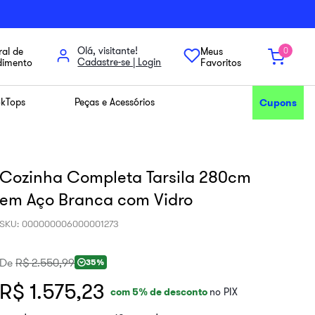
Olá, visitante!
al de
Meus
0
dimento
Favoritos
kTops
Peças e Acessórios
Cupons
Cozinha Completa Tarsila 280cm
em Aço Branca com Vidro
SKU
:
000000006000001273
De
R$
2
.
550
,
99
35%
R$ 1.575,23
com
5
% de desconto
no PIX