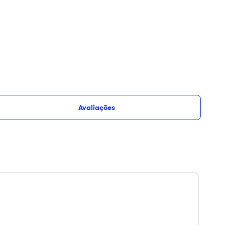
Avaliações
Adicionar ao
Opções de
uros
carrinho
parcelamento