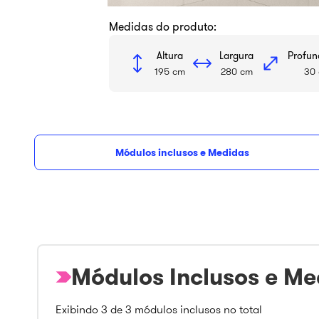
Medidas do produto:
Altura
Largura
Profun
195 cm
280 cm
30
Módulos inclusos e Medidas
De
R$ 1.575,23
com
5
% de d
35%
vista
R$
2
.
550
,
99
Módulos Inclusos e Me
Exibindo
3
de
3
módulos inclusos no total