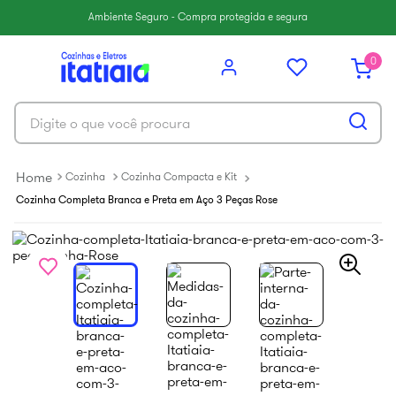
6
º
paneleiro
Ambiente Seguro - Compra protegida e segura
7
º
armário cozinha aéreo
0
8
º
new premium
9
º
armário cozinha
Digite o que você procura
10
º
florença cristal
Cozinha
Cozinha Compacta e Kit
Cozinha Completa Branca e Preta em Aço 3 Peças Rose