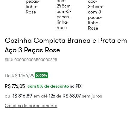
Cozinha Completa Branca e Preta em
Aço 3 Peças Rose
SKU
:
000000003500000825
De
R$
1
.
166
,
99
30%
R$ 776,05
com
5
% de desconto
no PIX
ou
R$
816
,
89
em até
12
de
R$
68
,
07
sem juros
Opções de parcelamento