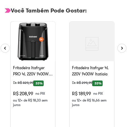
Você Também Pode Gostar:
Fritadeira Itafryer
Fritadeira Itafryer 4L
PRO 4L 220V 1400W
220V 1400W Itatiaia
Itatiaia
De
R$
329
,
99
De
R$
299
,
99
33%
33%
R$ 208,99
R$ 189,99
no PIX
no PIX
ou
12
x de
R$
18
,
33
sem
ou
12
x de
R$
16
,
66
sem
juros
juros