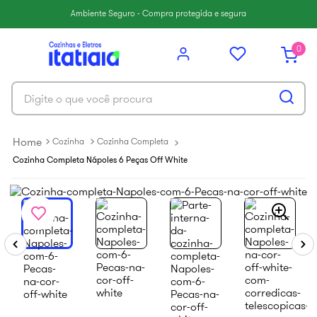
6
º
paneleiro
Ambiente Seguro - Compra protegida e segura
7
º
armário cozinha aéreo
0
8
º
renova
9
º
aço
Digite o que você procura
10
º
armário cozinha
Cozinha
Cozinha Completa
Cozinha Completa Nápoles 6 Peças Off White