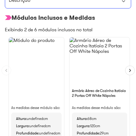
Descrição
Módulos Inclusos e Medidas
Exibindo
2
de
6
módulos inclusos no total
Armário Aéreo de Cozinha Itatiaia
2 Portas Off White Nápoles
As medidas desse módulo são:
As medidas desse módulo são:
Altura
undefinedcm
Altura
68cm
Largura
undefinedcm
Largura
120cm
Profundidade
undefinedcm
Profundidade
29cm