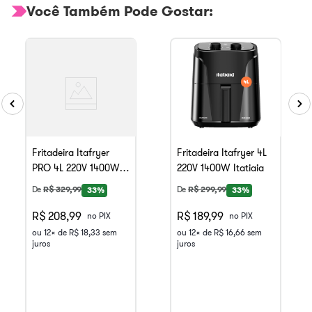
Você Também Pode Gostar:
Fritadeira Itafryer
Fritadeira Itafryer 4L
PRO 4L 220V 1400W
220V 1400W Itatiaia
Itatiaia
De
R$
329
,
99
De
R$
299
,
99
33%
33%
R$ 208,99
R$ 189,99
no PIX
no PIX
ou
12
x de
R$
18
,
33
sem
ou
12
x de
R$
16
,
66
sem
juros
juros