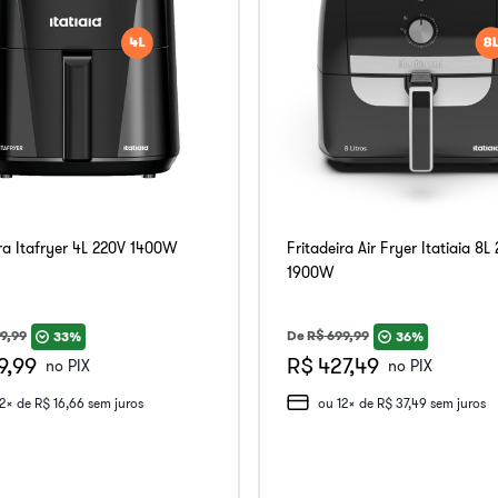
ira Itafryer 4L 220V 1400W
Fritadeira Air Fryer Itatiaia 8L
1900W
9
,
99
De
R$
699
,
99
33%
36%
9,99
R$ 427,49
no PIX
no PIX
12
x de
R$
16
,
66
sem juros
ou
12
x de
R$
37
,
49
sem juros