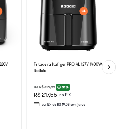
 220V
Fritadeira Itafryer PRO 4L 127V 1400W
Itatiaia
De
R$
329
,
99
31%
R$ 217,55
no PIX
ou
12
x de
R$
19
,
08
sem juros