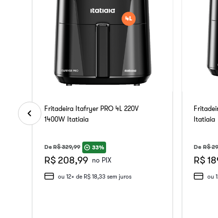
Fritadeira Itafryer PRO 4L 220V
Fritade
1400W Itatiaia
Itatiaia
De
R$
329
,
99
De
R$
29
33%
R$ 208,99
R$ 18
no PIX
ou
12
x de
R$
18
,
33
sem juros
ou