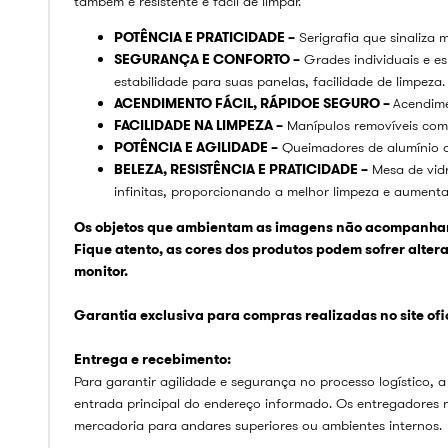
também é resistente e fácil de limpar.
POTÊNCIA E PRATICIDADE –
Serigrafia que sinaliza 
SEGURANÇA E CONFORTO –
Grades individuais e e
estabilidade para suas panelas, facilidade de limpeza.
ACENDIMENTO FÁCIL, RÁPIDOE SEGURO –
Acendim
FACILIDADE NA LIMPEZA –
Manípulos removíveis com 
POTÊNCIA E AGILIDADE –
Queimadores de alumínio q
BELEZA, RESISTÊNCIA E PRATICIDADE –
Mesa de vid
infinitas, proporcionando a melhor limpeza e aumenta
Os objetos que ambientam as imagens não acompanham
Fique atento, as cores dos produtos podem sofrer alte
monitor.
Garantia exclusiva para compras realizadas no site ofici
Entrega e recebimento:
Para garantir agilidade e segurança no processo logístico, a
entrada principal do endereço informado. Os entregadores 
mercadoria para andares superiores ou ambientes internos.