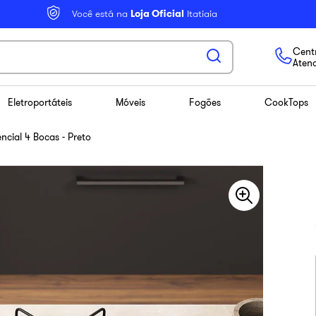
Você está na
Loja Oficial
Itatiaia
Centr
Aten
Eletroportáteis
Móveis
Fogões
CookTops
ncial 4 Bocas - Preto