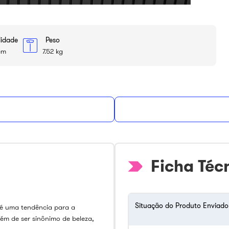
didade
Peso
cm
7.52 kg
Ficha Téc
Situação do Produto Enviado
é uma tendência para a
ém de ser sinônimo de beleza,