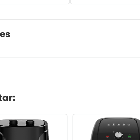
tes
ar: