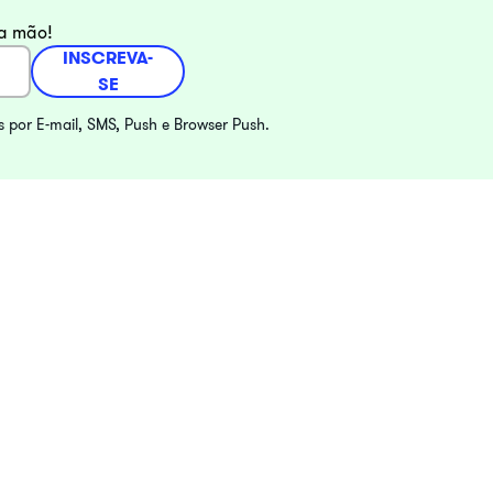
ra mão!
INSCREVA-
SE
s por E-mail, SMS, Push e Browser Push.