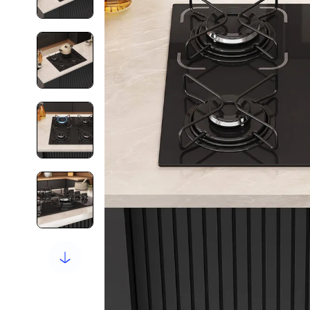
10
º
new premium