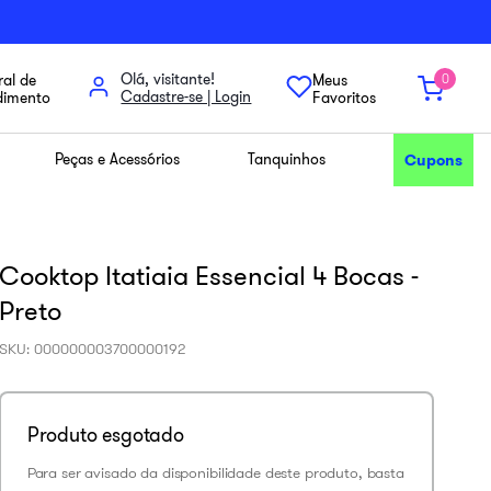
Olá, visitante!
al de
Meus
0
dimento
Favoritos
Peças e Acessórios
Tanquinhos
Cupons
Cooktop Itatiaia Essencial 4 Bocas -
Preto
SKU
:
000000003700000192