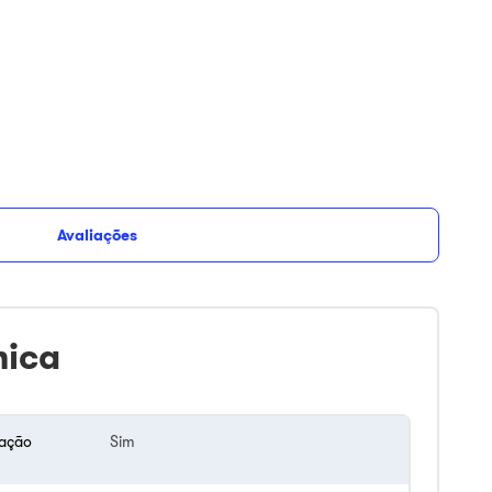
Avaliações
nica
lação
Sim