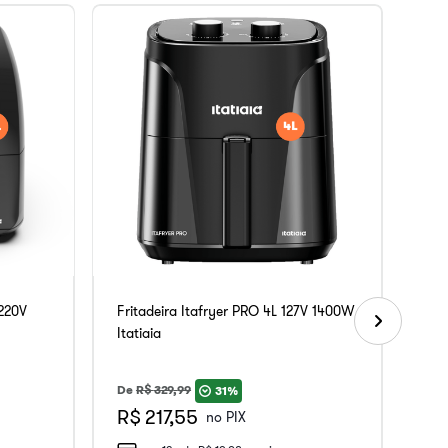
 220V
Fritadeira Itafryer PRO 4L 127V 1400W
Itatiaia
De
R$
329
,
99
31%
R$ 217,55
no PIX