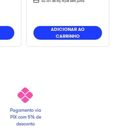
ou
12
x de
R$
19
,
08
sem juros
ADICIONAR AO
CARRINHO
Pagamento via
PIX com 5% de
desconto