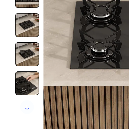
10
º
new premium