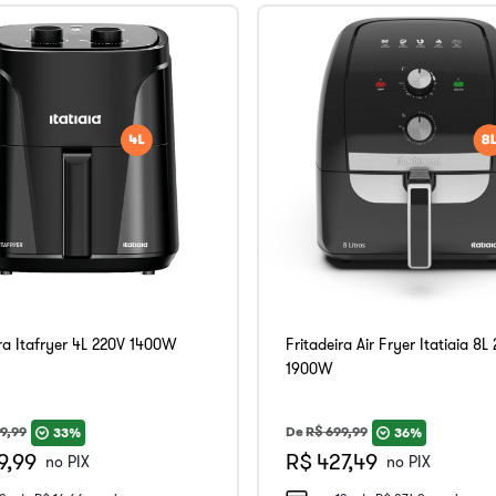
ira Itafryer 4L 220V 1400W
Fritadeira Air Fryer Itatiaia 8L
1900W
9
,
99
De
R$
699
,
99
33%
36%
9,99
R$ 427,49
no PIX
no PIX