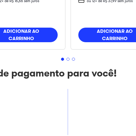
12
x de
R$
16
,
66
sem juros
ou
12
x de
R$
37
,
49
sem juros
ADICIONAR AO
ADICIONAR AO
CARRINHO
CARRINHO
 de pagamento para você!