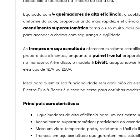
resistência e facilidade na limpeza do dia a dia.
Equipado com
4 queimadores de alta eficiência
, o cookt
uniforme do calor, proporcionando mais rapidez e eficiência
acendimento superautomático
torna o uso muito mais prá
para acender a chama com segurança e agilidade.
As
trempes em aço esmaltado
oferecem excelente estabili
preparo dos alimentos, enquanto o
painel frontal
proporci
no manuseio. Além disso, o modelo é
bivolt
, adaptando-se f
elétricas de 127V ou 220V.
Ideal para quem busca funcionalidade sem abrir mão da eleg
Electra Plus 4 Bocas é a escolha certa para cozinhas modern
Principais características:
4 queimadores de alta eficiência para um cozimento m
Acendimento superautomático: praticidade ao acende
Mesa em vidro temperado preto, resistente e fácil de l
Trempes em aço esmaltado que garantem mais estabil