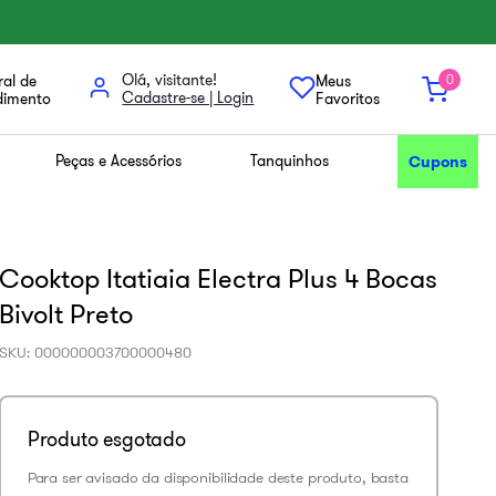
Olá, visitante!
al de
Meus
0
dimento
Favoritos
Peças e Acessórios
Tanquinhos
Cupons
Cooktop Itatiaia Electra Plus 4 Bocas
Bivolt Preto
SKU
:
000000003700000480