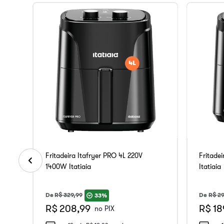
Fritadeira Itafryer PRO 4L 220V
Fritade
1400W Itatiaia
Itatiaia
De
R$
329
,
99
De
R$
29
33%
R$ 208,99
R$ 18
no PIX