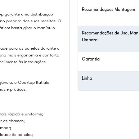
Recomendações Montagem
op garante uma distribuição
 no preparo das suas receitas. O
tico: basta girar o manípulo
Recomendações de Uso, Man
Limpeza
dade para as panelas durante o
ona mais ergonomia e conforto
Garantia
acilmente às instalações
Linha
ância, o Cooktop Itatiaia
as e práticas.
ais rápido e uniforme;
r as chamas;
impar;
idade às panelas;