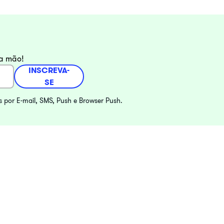
ra mão!
INSCREVA-
SE
s por E-mail, SMS, Push e Browser Push.