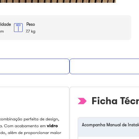
didade
Peso
cm
7.7 kg
Ficha Téc
combinação perfeita de design,
Acompanha Manual de Insta
inha. Com acabamento em
vidro
cado, além de proporcionar maior