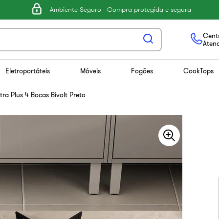
Ambiente Seguro - Compra protegida e segura
Centr
Aten
Eletroportáteis
Móveis
Fogões
CookTops
tra Plus 4 Bocas Bivolt Preto