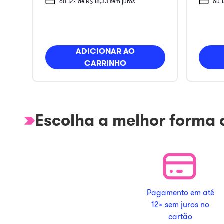
ou
12
x de
R$
18
,
33
sem juros
ou
ADICIONAR AO
CARRINHO
Escolha a melhor forma
Pagamento em até
12x sem juros no
cartão