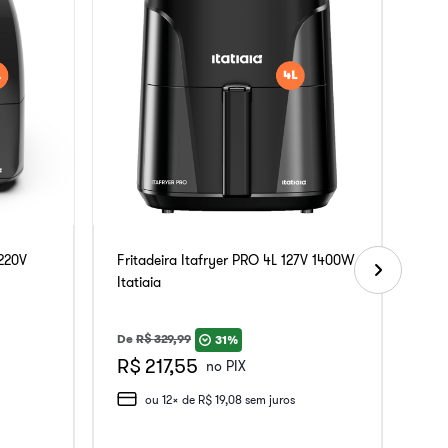
 220V
Fritadeira Itafryer PRO 4L 127V 1400W
Itatiaia
De
R$
329
,
99
31%
R$ 217,55
no PIX
ou
12
x de
R$
19
,
08
sem juros