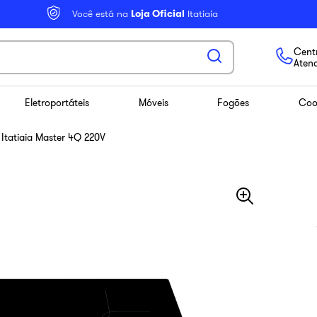
Você está na
Loja Oficial
Itatiaia
Centr
Aten
Eletroportáteis
Móveis
Fogões
Coo
Itatiaia Master 4Q 220V