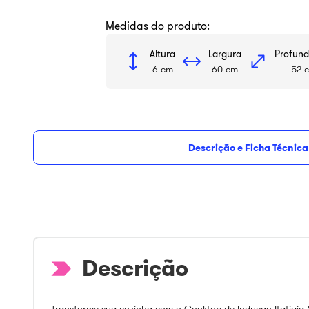
Medidas do produto:
Altura
Largura
Profund
6 cm
60 cm
52 
Descrição e Ficha Técnica
De
R$ 1.281,55
com
5
% de de
25%
vista
R$
1
.
799
,
99
Transforme sua cozinha com o Cooktop de Indução Itatiaia 