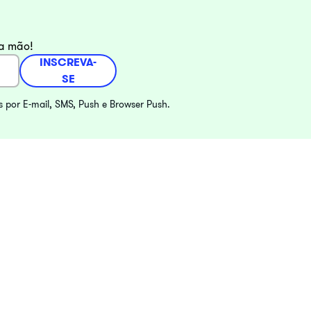
ra mão!
INSCREVA-
SE
s por E-mail, SMS, Push e Browser Push.