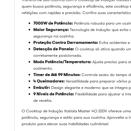
quem busca potência, segurança e eficiência, este cooktop 
refeições com rapidez e precisão. Confira suas característica
7000W de Potência:
Potência robusta para um cozime
Maior Segurança:
Tecnologia de indução que evita
segurança na cozinha.
Proteção Contra Derramamento:
Evita acidentes e f
Detecção de Panela:
O cooktop só ativa quando um
corretamente posicionada.
Modo Potência/Temperatura:
Ajuste preciso para a
cozimento.
Timer de Até 99 Minutos:
Controle exato do tempo de
4 Queimadores:
Versatilidade para preparar vários 
Embutir:
Design elegante e moderno que se integra p
9 Níveis de Potência:
Flexibilidade para ajustar a in
de receita.
O Cooktop de Indução Itatiaia Master 4Q 220V oferece uma
potência, segurança e estilo para sua cozinha. Aproveite a i
produto para elevar suas habilidades culinárias!