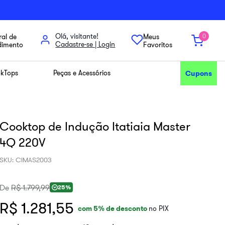
Olá, visitante!
al de
Meus
0
dimento
Favoritos
kTops
Peças e Acessórios
Cupons
Cooktop de Indução Itatiaia Master
4Q 220V
SKU
:
CIMAS2003
De
R$
1
.
799
,
99
25%
R$ 1.281,55
com
5
% de desconto
no PIX