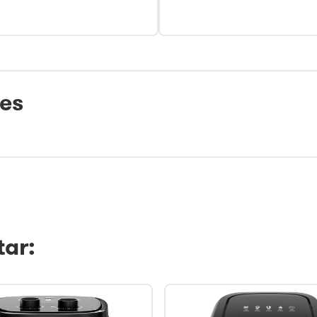
tes
ar: