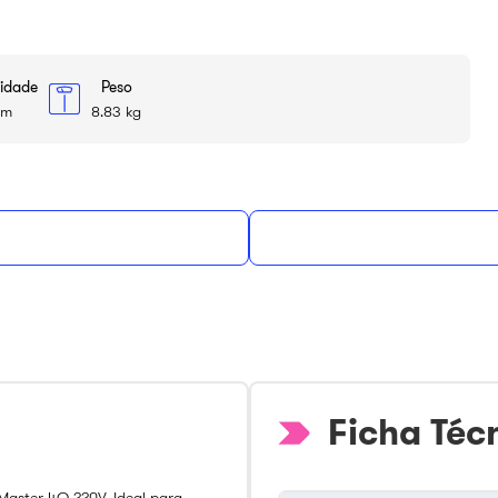
idade
Peso
cm
8.83 kg
sconto
no PIX ou à
ou
R$
1
.
349
,
00
em até
12
de
R$
112
,
41
sem ju
Ficha Téc
Master 4Q 220V. Ideal para