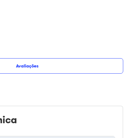
Avaliações
Adicionar ao
Opções de
ros
carrinho
parcelamento
nica