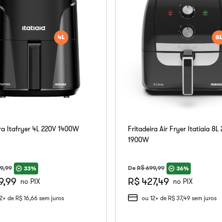
ira Itafryer 4L 220V 1400W
Fritadeira Air Fryer Itatiaia 8L
1900W
9
,
99
De
R$
699
,
99
33%
36%
9,99
R$ 427,49
no PIX
no PIX
12
x de
R$
16
,
66
sem juros
ou
12
x de
R$
37
,
49
sem juros