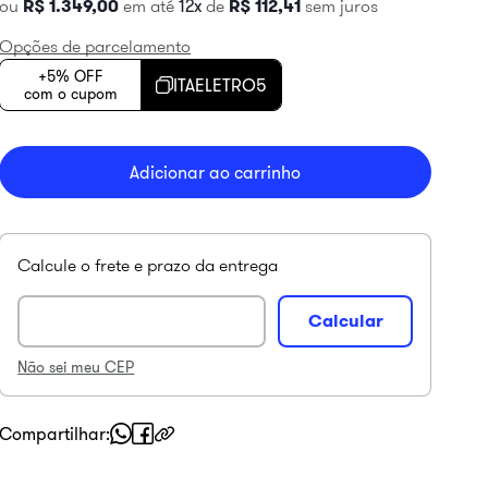
ou
R$
1
.
349
,
00
em até
12
de
R$
112
,
41
sem juros
Opções de parcelamento
+5% OFF
ITAELETRO5
com o cupom
Adicionar ao carrinho
Não sei meu CEP
Compartilhar