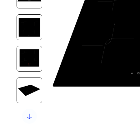
10
º
aço