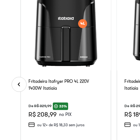
Fritadeira Itafryer PRO 4L 220V
Fritade
1400W Itatiaia
Itatiaia
De
R$
329
,
99
De
R$
29
33%
R$ 208,99
R$ 18
no PIX
ou
12
x de
R$
18
,
33
sem juros
ou