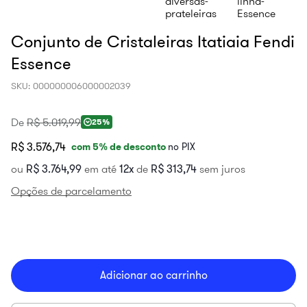
Conjunto de Cristaleiras Itatiaia Fendi
Essence
SKU
:
000000006000002039
De
R$
5
.
019
,
99
25%
R$ 3.576,74
com
5
% de desconto
no PIX
ou
R$
3
.
764
,
99
em até
12
de
R$
313
,
74
sem juros
Opções de parcelamento
Adicionar ao carrinho