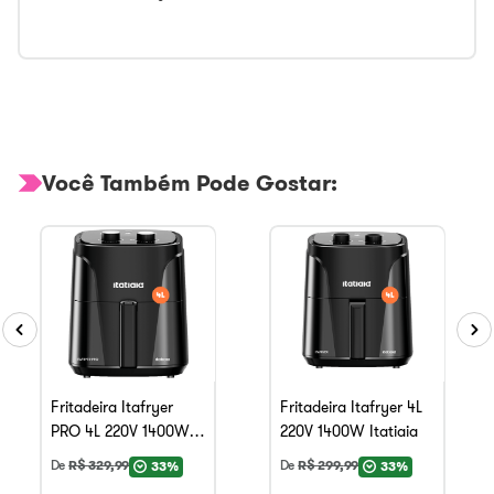
Você Também Pode Gostar:
Fritadeira Itafryer
Fritadeira Itafryer 4L
PRO 4L 220V 1400W
220V 1400W Itatiaia
Itatiaia
De
R$
329
,
99
De
R$
299
,
99
33%
33%