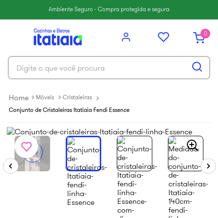
6
º
paneleiro
Ambiente Seguro - Compra protegida e segura
7
º
armário cozinha aéreo
0
8
º
renova
9
º
armário cozinha
Digite o que você procura
10
º
aço
Móveis
Cristaleiras
Conjunto de Cristaleiras Itatiaia Fendi Essence