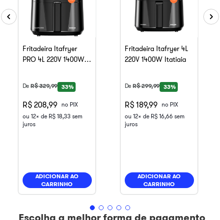
Fritadeira Itafryer
Fritadeira Itafryer 4L
PRO 4L 220V 1400W
220V 1400W Itatiaia
Itatiaia
De
R$
329
,
99
De
R$
299
,
99
33%
33%
R$ 208,99
R$ 189,99
no PIX
no PIX
ou
12
x de
R$
18
,
33
sem
ou
12
x de
R$
16
,
66
sem
juros
juros
ADICIONAR AO
ADICIONAR AO
CARRINHO
CARRINHO
Escolha a melhor forma de pagamento