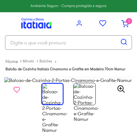
6
º
balcão itatiaia
Ambiente Seguro - Compra protegida e segura
7
º
armário cozinha aéreo
0
8
º
new premium
9
º
armário cozinha
Digite o que você procura
10
º
renova
Móveis
Balcões
Balcão de Cozinha Itatiaia Cinamomo e Grafite em Madeira 70cm Namur