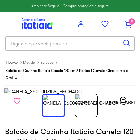
6
º
balcão itatiaia
Ambiente Seguro - Compra protegida e segura
7
º
armário cozinha aéreo
0
8
º
armário cozinha
9
º
renova
Digite o que você procura
10
º
new premium
Móveis
Balcões
Balcão de Cozinha Itatiaia Canela 120 cm 2 Portas 1 Gaveta Cinamomo e
Grafite
Balcão de Cozinha Itatiaia Canela 120