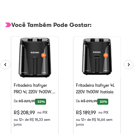
Você Também Pode Gostar:
Fritadeira Itafryer
Fritadeira Itafryer 4L
PRO 4L 220V 1400W
220V 1400W Itatiaia
Itatiaia
De
R$
329
,
99
De
R$
299
,
99
33%
33%
R$ 208,99
R$ 189,99
no PIX
no PIX
ou
12
x de
R$
18
,
33
sem
ou
12
x de
R$
16
,
66
sem
juros
juros