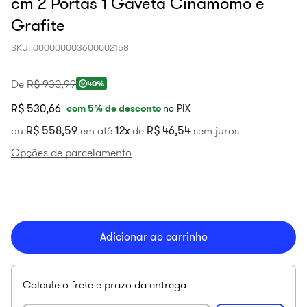
cm 2 Portas 1 Gaveta Cinamomo e
Grafite
SKU
:
000000003600002158
De
R$
930
,
99
40%
R$ 530,66
com
5
% de desconto
no PIX
ou
R$
558
,
59
em até
12
de
R$
46
,
54
sem juros
Opções de parcelamento
Adicionar ao carrinho