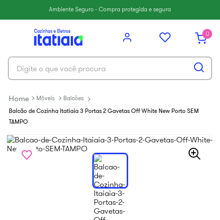
6
º
balcão itatiaia
Ambiente Seguro - Compra protegida e segura
7
º
armário cozinha aéreo
0
8
º
new premium
9
º
armário cozinha
Digite o que você procura
10
º
renova
Móveis
Balcões
Balcão de Cozinha Itatiaia 3 Portas 2 Gavetas Off White New Porto SEM
TAMPO