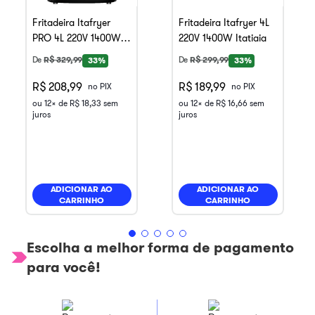
Fritadeira Itafryer
Fritadeira Itafryer 4L
PRO 4L 220V 1400W
220V 1400W Itatiaia
Itatiaia
De
R$
329
,
99
De
R$
299
,
99
33%
33%
R$ 208,99
R$ 189,99
no PIX
no PIX
ou
12
x de
R$
18
,
33
sem
ou
12
x de
R$
16
,
66
sem
juros
juros
ADICIONAR AO
ADICIONAR AO
CARRINHO
CARRINHO
Escolha a melhor forma de pagamento
para você!