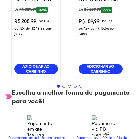
Itatiaia
De
R$
329
,
99
De
R$
299
,
99
33%
33%
R$ 208,99
R$ 189,99
no PIX
no PIX
ou
12
x de
R$
18
,
33
sem
ou
12
x de
R$
16
,
66
sem
juros
juros
ADICIONAR AO
ADICIONAR AO
CARRINHO
CARRINHO
Escolha a melhor forma de pagamento
para você!
Pagamento em até 12x sem juros no
Pagamento via PIX com 5% de