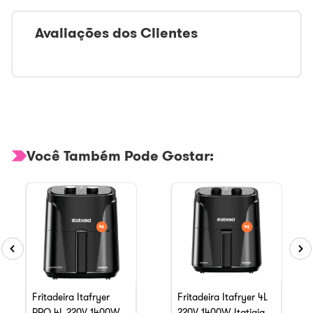
Avaliações dos Clientes
Você Também Pode Gostar:
Fritadeira Itafryer
Fritadeira Itafryer 4L
PRO 4L 220V 1400W
220V 1400W Itatiaia