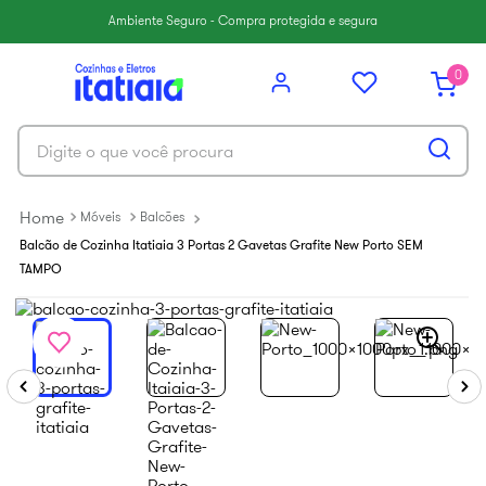
6
º
paneleiro
Ambiente Seguro - Compra protegida e segura
7
º
armário cozinha aéreo
0
8
º
renova
9
º
armário cozinha
Digite o que você procura
10
º
aço
Móveis
Balcões
Balcão de Cozinha Itatiaia 3 Portas 2 Gavetas Grafite New Porto SEM
TAMPO