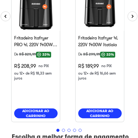
Fritadeira Itafryer
Fritadeira Itafryer 4L
PRO 4L 220V 1400W
220V 1400W Itatiaia
Itatiaia
De
R$
329
,
99
De
R$
299
,
99
33%
33%
R$ 208,99
R$ 189,99
no PIX
no PIX
ou
12
x de
R$
18
,
33
sem
ou
12
x de
R$
16
,
66
sem
juros
juros
ADICIONAR AO
ADICIONAR AO
CARRINHO
CARRINHO
Escolha a melhor forma de pagamento