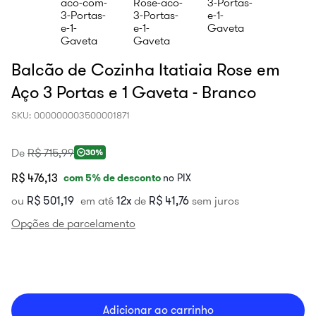
Balcão de Cozinha Itatiaia Rose em
Aço 3 Portas e 1 Gaveta - Branco
SKU
:
000000003500001871
De
R$
715
,
99
30%
R$ 476,13
com
5
% de desconto
no PIX
ou
R$
501
,
19
em até
12
de
R$
41
,
76
sem juros
Opções de parcelamento
Adicionar ao carrinho