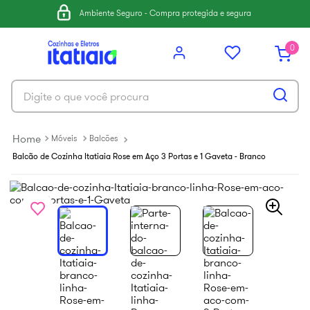
6
º
balcão itatiaia
Ambiente Seguro - Compra protegida e segura
7
º
armário cozinha aéreo
0
8
º
new premium
9
º
armário cozinha
Digite o que você procura
10
º
renova
Móveis
Balcões
Balcão de Cozinha Itatiaia Rose em Aço 3 Portas e 1 Gaveta - Branco