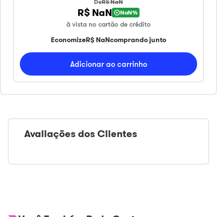
De
R$ NaN
R$ NaN
NaN
%
à vista no cartão de crédito
Economize
R$ NaN
comprando junto
Adicionar ao carrinho
Avaliações dos Clientes