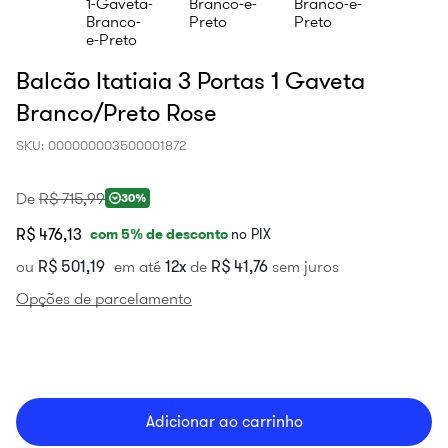
Balcão Itatiaia 3 Portas 1 Gaveta
Branco/Preto Rose
SKU
:
000000003500001872
De
R$
715
,
99
30%
R$ 476,13
com
5
% de desconto
no PIX
ou
R$
501
,
19
em até
12
de
R$
41
,
76
sem juros
Opções de parcelamento
Adicionar ao carrinho