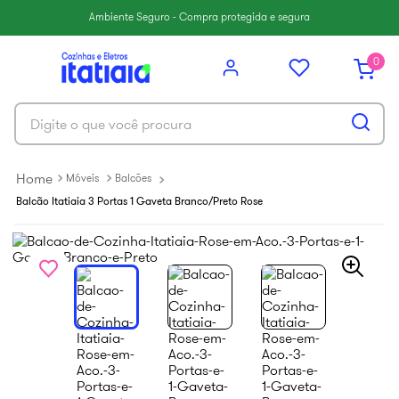
6
º
balcão itatiaia
Ambiente Seguro - Compra protegida e segura
7
º
armário cozinha aéreo
0
8
º
armário cozinha
9
º
renova
Digite o que você procura
10
º
new premium
Móveis
Balcões
Balcão Itatiaia 3 Portas 1 Gaveta Branco/Preto Rose