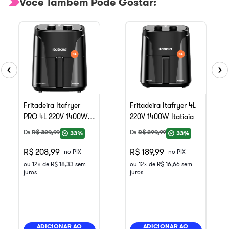
Você Também Pode Gostar:
Fritadeira Itafryer
Fritadeira Itafryer 4L
PRO 4L 220V 1400W
220V 1400W Itatiaia
Itatiaia
De
R$
329
,
99
De
R$
299
,
99
33%
33%
R$ 208,99
R$ 189,99
no PIX
no PIX
ou
12
x de
R$
18
,
33
sem
ou
12
x de
R$
16
,
66
sem
juros
juros
ADICIONAR AO
ADICIONAR AO