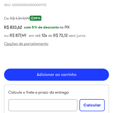
SKU
:
000000003500001772
De
R$
1
.
349
,
99
35%
R$ 833,62
com
5
% de desconto
no PIX
ou
R$
877
,
49
em até
12
de
R$
73
,
12
sem juros
Opções de parcelamento
Adicionar ao carrinho