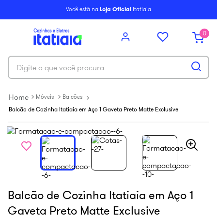
6
º
balcão itatiaia
Você está na
Loja Oficial
Itatiaia
7
º
armário cozinha aéreo
0
8
º
armário cozinha
9
º
renova
Digite o que você procura
10
º
new premium
Móveis
Balcões
Balcão de Cozinha Itatiaia em Aço 1 Gaveta Preto Matte Exclusive
Balcão de Cozinha Itatiaia em Aço 1
Gaveta Preto Matte Exclusive