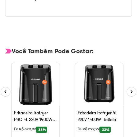
Você Também Pode Gostar:
Fritadeira Itafryer
Fritadeira Itafryer 4L
PRO 4L 220V 1400W
220V 1400W Itatiaia
Itatiaia
De
R$
329
,
99
De
R$
299
,
99
33%
33%