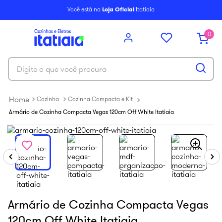
6
º
balcão itatiaia
Você está na
Loja Oficial
Itatiaia
7
º
armário cozinha aéreo
0
8
º
new premium
9
º
armário cozinha
Digite o que você procura
10
º
renova
Cozinha
Cozinha Compacta e Kit
Armário de Cozinha Compacta Vegas 120cm Off White Itatiaia
Armário de Cozinha Compacta Vegas
120cm Off White Itatiaia