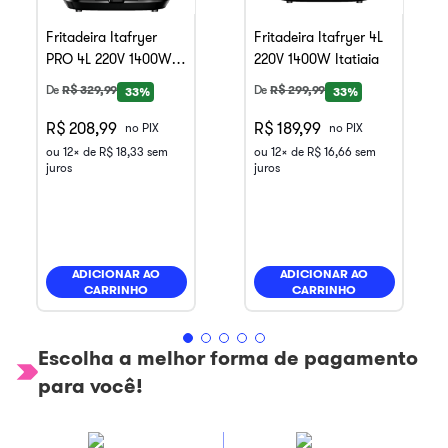
Fritadeira Itafryer
Fritadeira Itafryer 4L
PRO 4L 220V 1400W
220V 1400W Itatiaia
Itatiaia
De
R$
329
,
99
De
R$
299
,
99
33%
33%
R$ 208,99
R$ 189,99
no PIX
no PIX
ou
12
x de
R$
18
,
33
sem
ou
12
x de
R$
16
,
66
sem
juros
juros
ADICIONAR AO
ADICIONAR AO
CARRINHO
CARRINHO
Escolha a melhor forma de pagamento
para você!