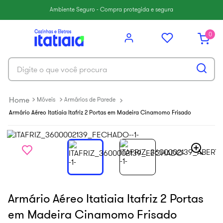
6
º
balcão itatiaia
Ambiente Seguro - Compra protegida e segura
7
º
armário cozinha aéreo
0
8
º
new premium
9
º
armário cozinha
Digite o que você procura
10
º
renova
Móveis
Armários de Parede
Armário Aéreo Itatiaia Itafriz 2 Portas em Madeira Cinamomo Frisado
Armário Aéreo Itatiaia Itafriz 2 Portas
em Madeira Cinamomo Frisado