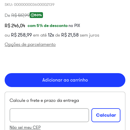
SKU
:
000000003600002139
De
R$
517
,
99
50%
R$ 246,04
com
5
% de desconto
no PIX
ou
R$
258
,
99
em até
12
de
R$
21
,
58
sem juros
Opções de parcelamento
Adicionar ao carrinho
Não sei meu CEP