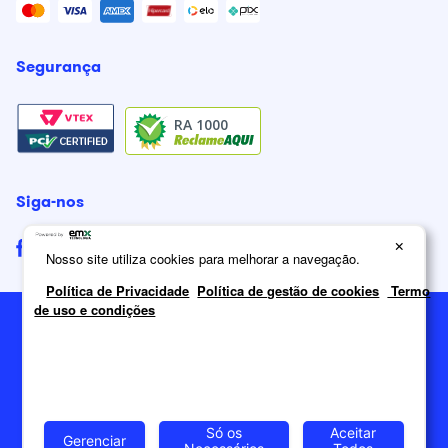
Segurança
RA 1000
Siga-nos
×
Nosso site utiliza cookies para melhorar a navegação.
Política de Privacidade
Política de gestão de cookies
Termo
de uso e condições
2026
Itatiaia Móveis S/A. Todos os direitos reservados.
Só os
Aceitar
Gerenciar