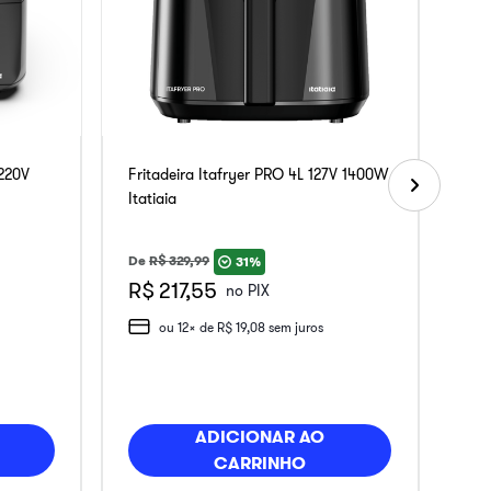
 220V
Fritadeira Itafryer PRO 4L 127V 1400W
Itatiaia
De
R$
329
,
99
31%
R$ 217,55
no PIX
ou
12
x de
R$
19
,
08
sem juros
ADICIONAR AO
CARRINHO