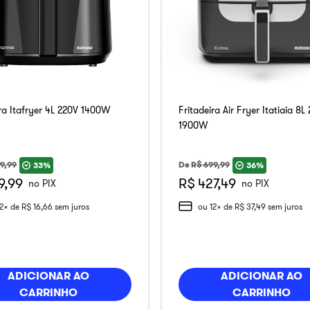
ira Itafryer 4L 220V 1400W
Fritadeira Air Fryer Itatiaia 8L
1900W
9
,
99
De
R$
699
,
99
33%
36%
9,99
R$ 427,49
no PIX
no PIX
12
x de
R$
16
,
66
sem juros
ou
12
x de
R$
37
,
49
sem juros
ADICIONAR AO
ADICIONAR AO
CARRINHO
CARRINHO