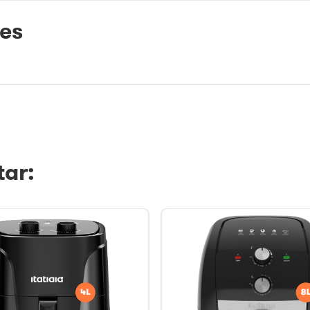
tes
ar: