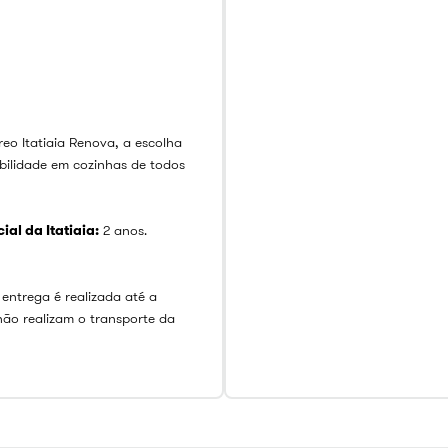
eo Itatiaia Renova, a escolha
abilidade em cozinhas de todos
al da Itatiaia:
2 anos.
 entrega é realizada até a
não realizam o transporte da