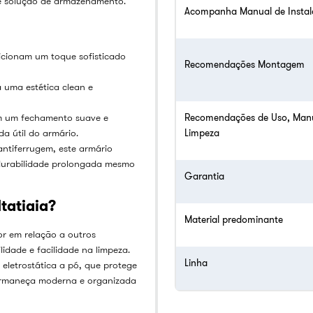
e solução de armazenamento.
Acompanha Manual de Insta
dicionam um toque sofisticado
Recomendações Montagem
 uma estética clean e
m um fechamento suave e
Recomendações de Uso, Man
a útil do armário.
Limpeza
tiferrugem, este armário
 durabilidade prolongada mesmo
Garantia
tatiaia?
Material predominante
or em relação a outros
idade e facilidade na limpeza.
Linha
letrostática a pó, que protege
permaneça moderna e organizada