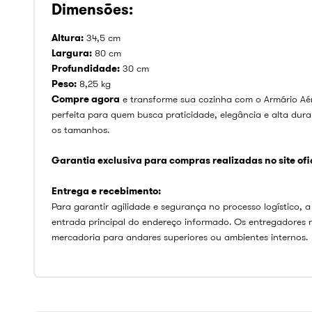
Dimensões:
Altura:
34,5 cm
Largura:
80 cm
Profundidade:
30 cm
Peso:
8,25 kg
Compre agora
e transforme sua cozinha com o Armário Aér
perfeita para quem busca praticidade, elegância e alta dur
os tamanhos.
Garantia exclusiva para compras realizadas no site ofici
Entrega e recebimento:
Para garantir agilidade e segurança no processo logístico, a
entrada principal do endereço informado. Os entregadores 
mercadoria para andares superiores ou ambientes internos.