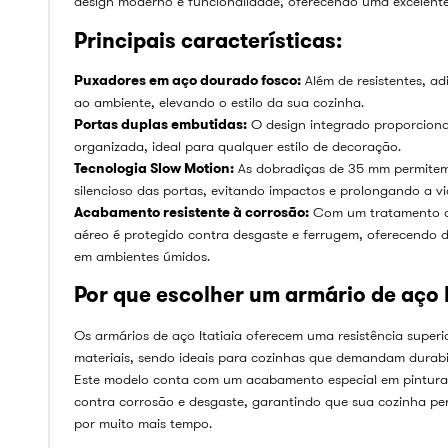
design moderno e funcionalidade, oferecendo uma excelent
Principais características:
Puxadores em aço dourado fosco:
Além de resistentes, a
ao ambiente, elevando o estilo da sua cozinha.
Portas duplas embutidas:
O design integrado proporciona
organizada, ideal para qualquer estilo de decoração.
Tecnologia Slow Motion:
As dobradiças de 35 mm permite
silencioso das portas, evitando impactos e prolongando a vid
Acabamento resistente à corrosão:
Com um tratamento an
aéreo é protegido contra desgaste e ferrugem, oferecendo
em ambientes úmidos.
Por que escolher um armário de aço I
Os armários de aço Itatiaia oferecem uma resistência superi
materiais, sendo ideais para cozinhas que demandam durabil
Este modelo conta com um acabamento especial em pintura e
contra corrosão e desgaste, garantindo que sua cozinha 
por muito mais tempo.