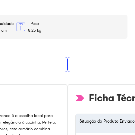
ndidade
Peso
 cm
8.25 kg
Ficha Téc
anco é a escolha ideal para
Situação do Produto Enviado
r elegância à cozinha. Perfeito
res, este armário combina