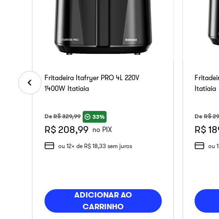
Fritadeira Itafryer PRO 4L 220V
Fritade
1400W Itatiaia
Itatiaia
De
R$
329
,
99
De
R$
29
33%
R$ 208,99
R$ 18
no PIX
ou
12
x de
R$
18
,
33
sem juros
ou
ADICIONAR AO
CARRINHO