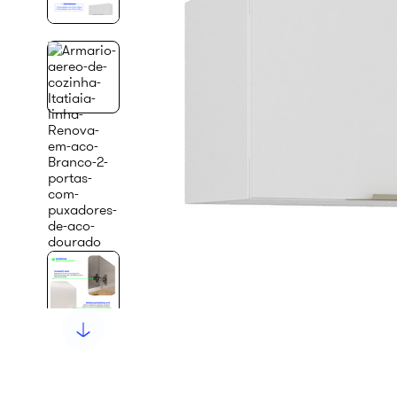
10
º
renova