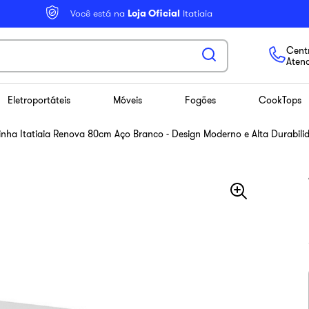
Você está na
Loja Oficial
Itatiaia
Centr
Aten
Eletroportáteis
Móveis
Fogões
CookTops
nha Itatiaia Renova 80cm Aço Branco - Design Moderno e Alta Durabili