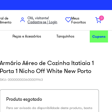
Olá, visitante!
al de
Meus
0
dimento
Favoritos
Peças e Acessórios
Tanquinhos
Cupons
Armário Aéreo de Cozinha Itatiaia 1
Porta 1 Nicho Off White New Porto
SKU
:
000000003600001963