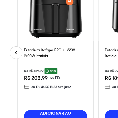
Fritadeira Itafryer PRO 4L 220V
Fritade
1400W Itatiaia
Itatiaia
De
R$
329
,
99
De
R$
29
33%
R$ 208,99
R$ 18
no PIX
ou
12
x de
R$
18
,
33
sem juros
ou
ADICIONAR AO