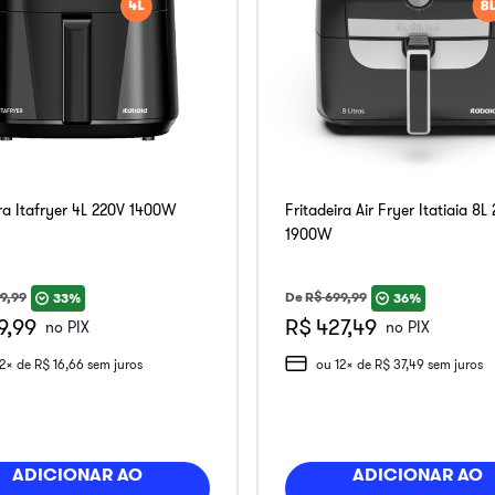
ira Itafryer 4L 220V 1400W
Fritadeira Air Fryer Itatiaia 8L
1900W
9
,
99
De
R$
699
,
99
33%
36%
9,99
R$ 427,49
no PIX
no PIX
12
x de
R$
16
,
66
sem juros
ou
12
x de
R$
37
,
49
sem juros
ADICIONAR AO
ADICIONAR AO