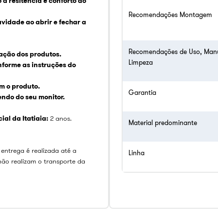
à resitência e conforto ao
Recomendações Montagem
avidade ao abrir e fechar a
Recomendações de Uso, Man
lação dos produtos.
Limpeza
nforme as instruções do
 o produto.
Garantia
ndo do seu monitor.
al da Itatiaia:
2 anos.
Material predominante
 entrega é realizada até a
Linha
não realizam o transporte da