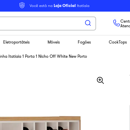
Você está na
Loja Oficial
Itatiaia
Centr
Aten
Eletroportáteis
Móveis
Fogões
CookTops
nha Itatiaia 1 Porta 1 Nicho Off White New Porto