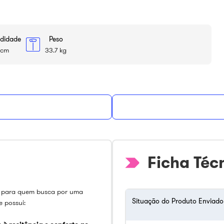
ndidade
Peso
 cm
33.7 kg
Ficha Téc
o para quem busca por uma
Situação do Produto Enviado
 possui: