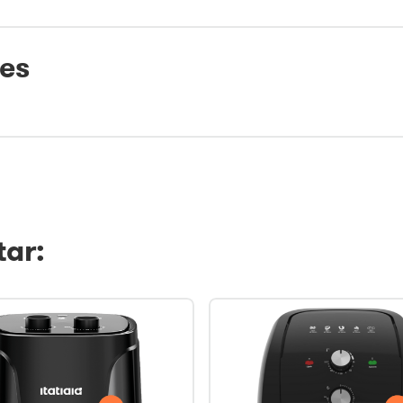
tes
ar: