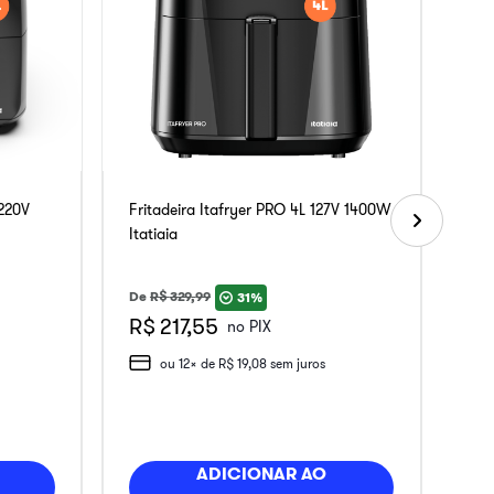
 220V
Fritadeira Itafryer PRO 4L 127V 1400W
Itatiaia
De
R$
329
,
99
31%
R$ 217,55
no PIX
ou
12
x de
R$
19
,
08
sem juros
ADICIONAR AO