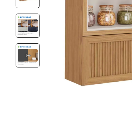
10
º
new premium