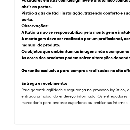
Puxadores em ABS com design leve e anatômico somado 
abrir as portas.
Pistão a gás de fácil instalação, trazendo conforto e su
porta.
Observações:
A Itatiaia não se responsabiliza pela montagem e insta
A montagem deve ser realizada por um profissional, co
manual do produto.
Os objetos que ambientam as imagens não acompanham
As cores dos produtos podem sofrer alterações depende
Garantia exclusiva para compras realizadas no site ofici
Entrega e recebimento:
Para garantir agilidade e segurança no processo logístico, a
entrada principal do endereço informado. Os entregadores 
mercadoria para andares superiores ou ambientes internos.