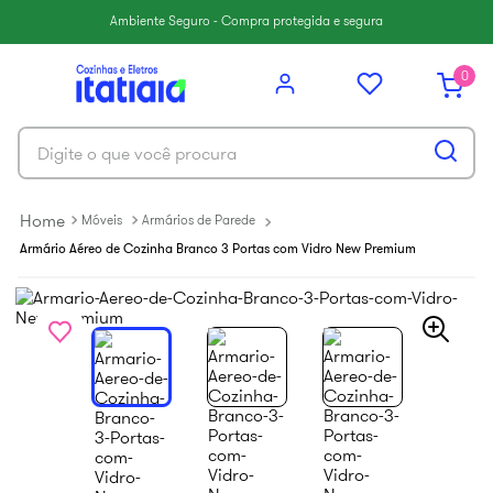
6
º
balcão itatiaia
Ambiente Seguro - Compra protegida e segura
7
º
armário cozinha aéreo
0
8
º
armário cozinha
9
º
renova
Digite o que você procura
10
º
new premium
Móveis
Armários de Parede
Armário Aéreo de Cozinha Branco 3 Portas com Vidro New Premium