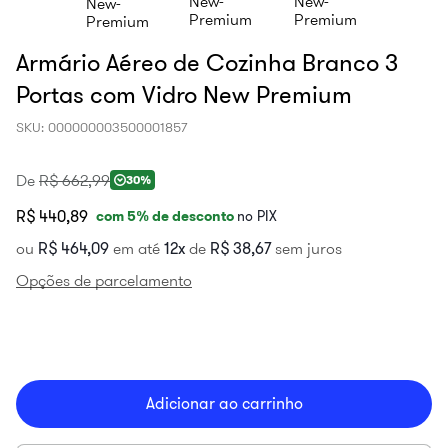
Armário Aéreo de Cozinha Branco 3
Portas com Vidro New Premium
SKU
:
000000003500001857
De
R$
662
,
99
30%
R$ 440,89
com
5
% de desconto
no PIX
ou
R$
464
,
09
em até
12
de
R$
38
,
67
sem juros
Opções de parcelamento
Adicionar ao carrinho