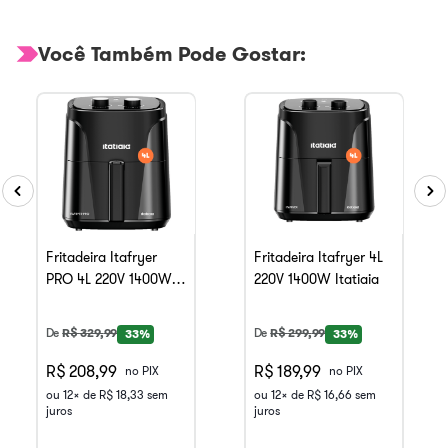
Você Também Pode Gostar:
Fritadeira Itafryer
Fritadeira Itafryer 4L
PRO 4L 220V 1400W
220V 1400W Itatiaia
Itatiaia
De
R$
329
,
99
De
R$
299
,
99
33%
33%
R$ 208,99
R$ 189,99
no PIX
no PIX
ou
12
x de
R$
18
,
33
sem
ou
12
x de
R$
16
,
66
sem
juros
juros