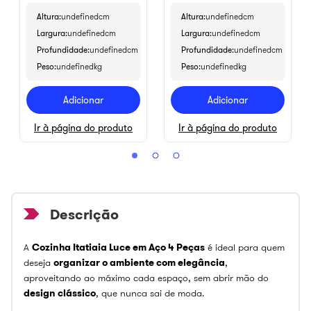
Altura
undefinedcm
Altura
undefinedcm
Largura
undefinedcm
Largura
undefinedcm
Profundidade
undefinedcm
Profundidade
undefinedcm
Peso
undefinedkg
Peso
undefinedkg
Adicionar
Adicionar
Ir à página do produto
Ir à página do produto
A
Cozinha Itatiaia Luce em Aço 4 Peças
é ideal para quem
deseja
organizar o ambiente com elegância
,
aproveitando ao máximo cada espaço, sem abrir mão do
design clássico
, que nunca sai de moda.