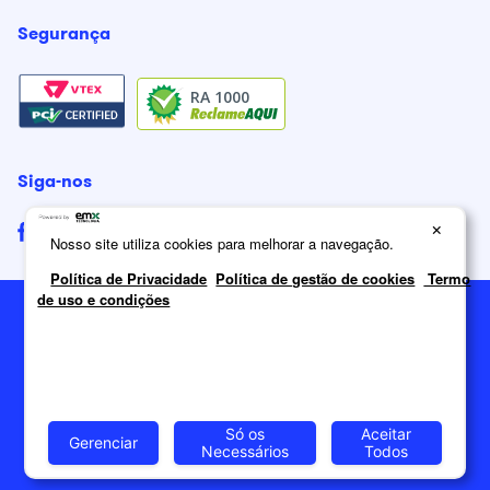
Segurança
RA 1000
Siga-nos
×
Nosso site utiliza cookies para melhorar a navegação.
Política de Privacidade
Política de gestão de cookies
Termo
de uso e condições
2026
Itatiaia Móveis S/A. Todos os direitos reservados.
Só os
Aceitar
Gerenciar
Necessários
Todos