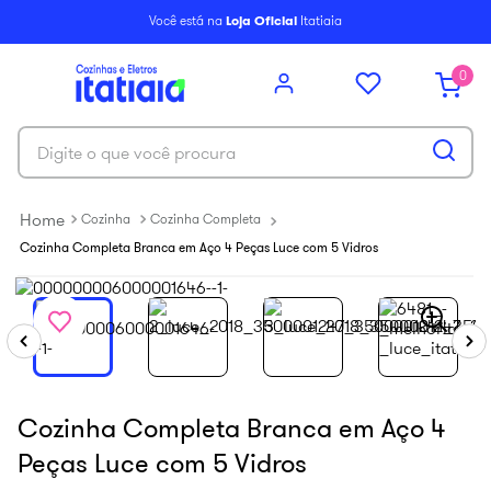
6
º
balcão itatiaia
Você está na
Loja Oficial
Itatiaia
7
º
armário cozinha aéreo
0
8
º
new premium
9
º
armário cozinha
Digite o que você procura
10
º
renova
Cozinha
Cozinha Completa
Cozinha Completa Branca em Aço 4 Peças Luce com 5 Vidros
Cozinha Completa Branca em Aço 4
Peças Luce com 5 Vidros