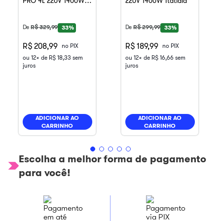
PRO 4L 220V 1400W
220V 1400W Itatiaia
Itatiaia
De
R$
329
,
99
De
R$
299
,
99
33%
33%
R$ 208,99
R$ 189,99
no PIX
no PIX
ou
12
x de
R$
18
,
33
sem
ou
12
x de
R$
16
,
66
sem
juros
juros
ADICIONAR AO
ADICIONAR AO
CARRINHO
CARRINHO
Escolha a melhor forma de pagamento
para você!