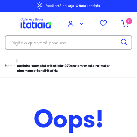
6
º
balcão itatiaia
Você está na
Loja Oficial
Itatiaia
7
º
armário cozinha aéreo
0
8
º
armário cozinha
9
º
renova
Digite o que você procura
10
º
new premium
cozinha-completa-itatiaia-270cm-em-madeira-mdp-
cinamomo-fendi-itafriz
Oops!