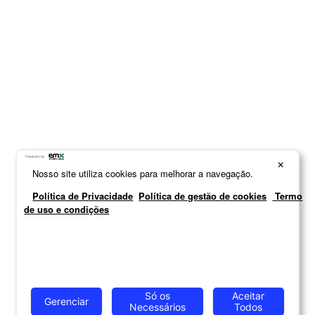
Termos mais buscados
1
º
exclusive
2
º
cozinha aço
×
Nosso site utiliza cookies para melhorar a navegação.
3
º
essence
Política de Privacidade
Política de gestão de cookies
Termo
de uso e condições
4
º
cozinha completa
5
º
paneleiro
6
º
balcão itatiaia
7
º
armário cozinha aéreo
Só os
Aceitar
Gerenciar
Necessários
Todos
8
º
armário cozinha